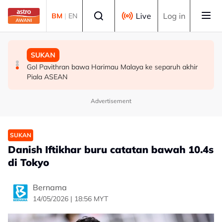
Skip to main content
Select language
Live
Log in
BM
|
EN
MALAYSIA
MALAYSIA
SUKAN
Berita tempatan pilihan sepanjang hari ini
Bapa lemas cuba selamatkan anak jatuh kolam ikan
Gol Pavithran bawa Harimau Malaya ke separuh akhir
Piala ASEAN
Advertisement
SUKAN
Danish Iftikhar buru catatan bawah 10.4s
di Tokyo
Bernama
14/05/2026 | 18:56 MYT