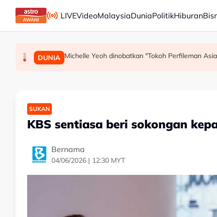
Skip to main content
LIVE
Video
Malaysia
Dunia
Politik
Hiburan
Bis
Michelle Yeoh dinobatkan "Tokoh Perfileman Asia 
Persepsi negatif terhadap Bukit Malut tidak
Insiden rempuhan Jalan Ampang: Pendakwa
MALAYSIA
MALAYSIA
DUNIA
SUKAN
KBS sentiasa beri sokongan kep
Bernama
04/06/2026 | 12:30 MYT