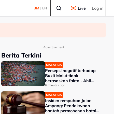
Select language
Live
Log in
BM
|
EN
Advertisement
Berita Terkini
MALAYSIA
Persepsi negatif terhadap
Bukit Malut tidak
berasaskan fakta - Ahli
Akademik
6 minutes ago
MALAYSIA
Insiden rempuhan Jalan
Ampang: Pendakwaan
bantah permohonan batal