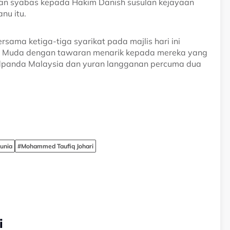
 syabas kepada Hakim Danish susulan kejayaan
nu itu.
sama ketiga-tiga syarikat pada majlis hari ini
 Muda dengan tawaran menarik kepada mereka yang
odpanda Malaysia dan yuran langganan percuma dua
unia
#Mohammed Taufiq Johari
i