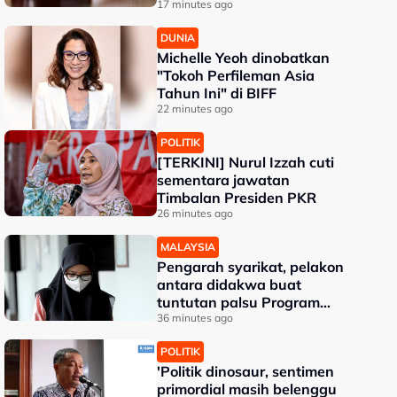
pertuduhan bunuh
17 minutes ago
DUNIA
Michelle Yeoh dinobatkan
"Tokoh Perfileman Asia
Tahun Ini" di BIFF
22 minutes ago
POLITIK
[TERKINI] Nurul Izzah cuti
sementara jawatan
Timbalan Presiden PKR
26 minutes ago
MALAYSIA
Pengarah syarikat, pelakon
antara didakwa buat
tuntutan palsu Program
Daya Kerjaya Perkeso
36 minutes ago
POLITIK
'Politik dinosaur, sentimen
primordial masih belenggu