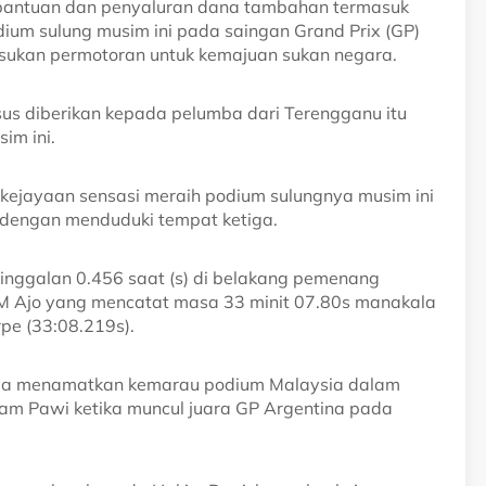
bantuan dan penyaluran dana tambahan termasuk
ium sulung musim ini pada saingan Grand Prix (GP)
ar sukan permotoran untuk kemajuan sukan negara.
s diberikan kepada pelumba dari Terengganu itu
m ini.
 kejayaan sensasi meraih podium sulungnya musim ini
lo dengan menduduki tempat ketiga.
nggalan 0.456 saat (s) di belakang pemenang
KTM Ajo yang mencatat masa 33 minit 07.80s manakala
pe (33:08.219s).
nnya menamatkan kemarau podium Malaysia dalam
Idham Pawi ketika muncul juara GP Argentina pada