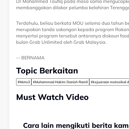
Dr Mohammed Taufiq pada masa sama mengucapkan
membanggakan dilakar pelumba kelahiran Terengga
Terdahulu, beliau berkata MOU selama dua tahun ber
merupakan tanda sokongan kepada program Rakan
menyertai program tersebut antaranya diskaun fo
bulan Grab Unlimited oleh Grab Malaysia.
-- BERNAMA
Topic Berkaitan
#Moto3
#Muhammad Hakim Danish Ramli
#kejuaraan motosikal d
Must Watch Video
Cara lain mengikuti berita kam