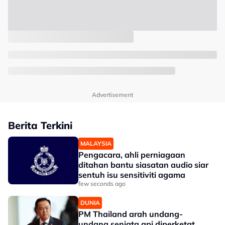
Advertisement
Berita Terkini
MALAYSIA
Pengacara, ahli perniagaan
ditahan bantu siasatan audio siar
sentuh isu sensitiviti agama
few seconds ago
DUNIA
PM Thailand arah undang-
undang senjata api diperketat