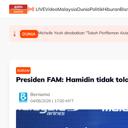
Skip to main content
LIVE
Video
Malaysia
Dunia
Politik
Hiburan
Bis
Michelle Yeoh dinobatkan "Tokoh Perfileman Asia 
Persepsi negatif terhadap Bukit Malut tidak
Insiden rempuhan Jalan Ampang: Pendakwa
MALAYSIA
MALAYSIA
DUNIA
SUKAN
Presiden FAM: Hamidin tidak to
Bernama
04/06/2026 | 17:00 MYT