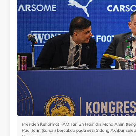
Presiden Kehormat FAM Tan Sri Hamidin Mohd Amin (teng
Paul John (kanan) bercakap pada sesi Sidang Akhbar selepa