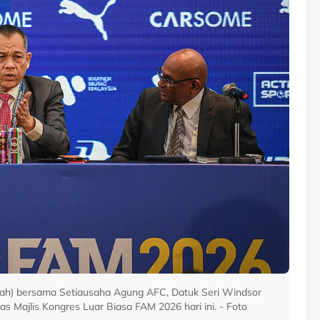
ah) bersama Setiausaha Agung AFC, Datuk Seri Windsor
s Majlis Kongres Luar Biasa FAM 2026 hari ini. - Foto