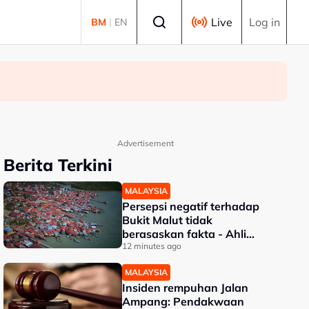
Select language
Live
Log in
BM
|
EN
Advertisement
Berita Terkini
MALAYSIA
Persepsi negatif terhadap
Bukit Malut tidak
berasaskan fakta - Ahli
Akademik
12 minutes ago
MALAYSIA
Insiden rempuhan Jalan
Ampang: Pendakwaan