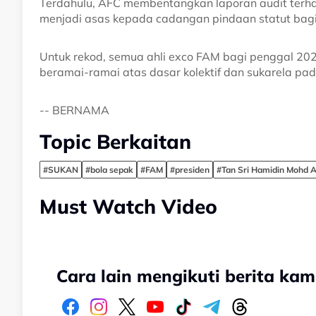
Terdahulu, AFC membentangkan laporan audit terh
menjadi asas kepada cadangan pindaan statut bag
Untuk rekod, semua ahli exco FAM bagi penggal 
beramai-ramai atas dasar kolektif dan sukarela pad
-- BERNAMA
Topic Berkaitan
#SUKAN
#bola sepak
#FAM
#presiden
#Tan Sri Hamidin Mohd 
Must Watch Video
Cara lain mengikuti berita kam