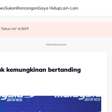
nes
Sukan
Rancangan
Gaya Hidup
Lain-Lain
Tahun Ini" di BIFF
 berasaskan fakta - Ahli Akademik
an bantah permohonan batal pertuduhan bunuh
Advertisement
lak kemungkinan bertanding