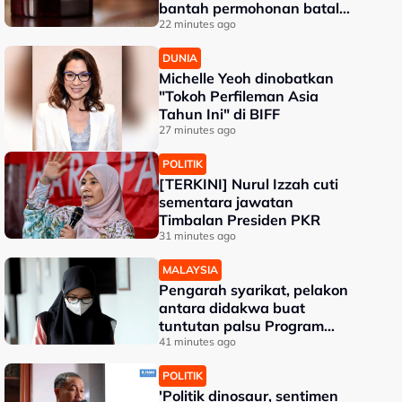
bantah permohonan batal
pertuduhan bunuh
22 minutes ago
DUNIA
Michelle Yeoh dinobatkan
"Tokoh Perfileman Asia
Tahun Ini" di BIFF
27 minutes ago
POLITIK
[TERKINI] Nurul Izzah cuti
sementara jawatan
Timbalan Presiden PKR
31 minutes ago
MALAYSIA
Pengarah syarikat, pelakon
antara didakwa buat
tuntutan palsu Program
Daya Kerjaya Perkeso
41 minutes ago
POLITIK
'Politik dinosaur, sentimen