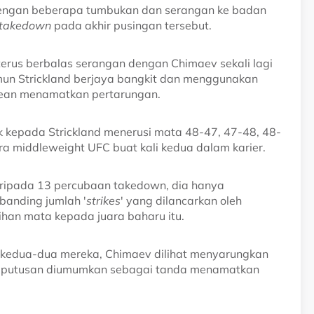
dengan beberapa tumbukan dan serangan ke badan
takedown
pada akhir pusingan tersebut.
erus berbalas serangan dengan Chimaev sekali lagi
mun Strickland berjaya bangkit dan menggunakan
Dean menamatkan pertarungan.
k kepada Strickland menerusi mata 48-47, 47-48, 48-
ra middleweight UFC buat kali kedua dalam karier.
ripada 13 percubaan takedown, dia hanya
rbanding jumlah '
strikes
' yang dilancarkan oleh
bihan mata kepada juara baharu itu.
a kedua-dua mereka, Chimaev dilihat menyarungkan
k keputusan diumumkan sebagai tanda menamatkan