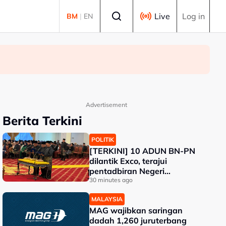
Select language
Live
Log in
BM
|
EN
Advertisement
Berita Terkini
POLITIK
[TERKINI] 10 ADUN BN-PN
dilantik Exco, terajui
pentadbiran Negeri
Sembilan
30 minutes ago
MALAYSIA
MAG wajibkan saringan
dadah 1,260 juruterbang