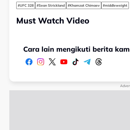
#UFC 328
#Sean Strickland
#Khamzat Chimaev
#middleweight
Must Watch Video
Cara lain mengikuti berita kam
Adver