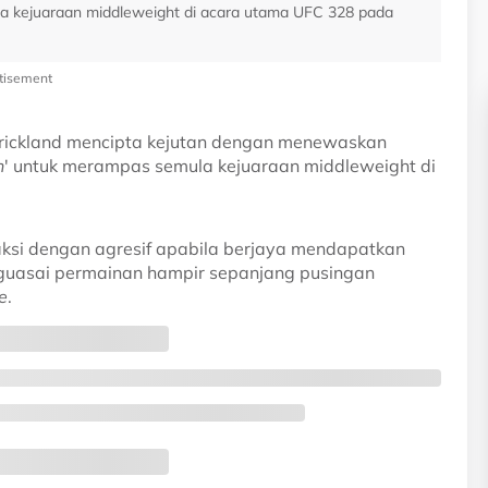
la kejuaraan middleweight di acara utama UFC 328 pada
tisement
rickland mencipta kejutan dengan menewaskan
n
' untuk merampas semula kejuaraan middleweight di
ksi dengan agresif apabila berjaya mendapatkan
guasai permainan hampir sepanjang pusingan
e
.