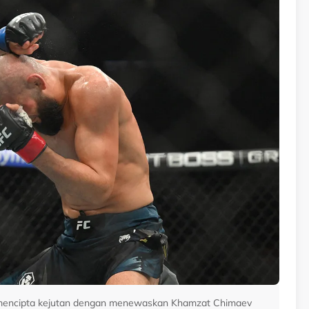
nd mencipta kejutan dengan menewaskan Khamzat Chimaev