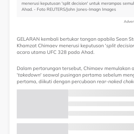
menerusi keputusan 'split decision' untuk merampas semu
Ahad. - Foto REUTERS/John Jones-Imagn Images
Adver
GELARAN kembali bertukar tangan apabila Sean St
Khamzat Chimaev menerusi keputusan '
split decisio
acara utama UFC 328 pada Ahad.
Dalam pertarungan tersebut, Chimaev memulakan a
'
takedown
' seawal pusingan pertama sebelum men
pertama, diikuti dengan percubaan
rear-naked chok