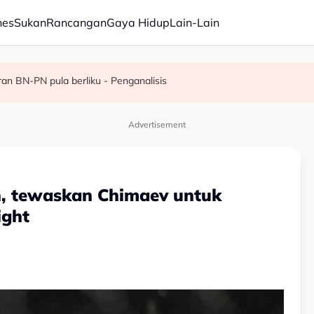
nes
Sukan
Rancangan
Gaya Hidup
Lain-Lain
 pentadbiran Negeri Sembilan
n BN-PN pula berliku - Penganalisis
ang Malaysia Airlines
Advertisement
an, tewaskan Chimaev untuk
ight