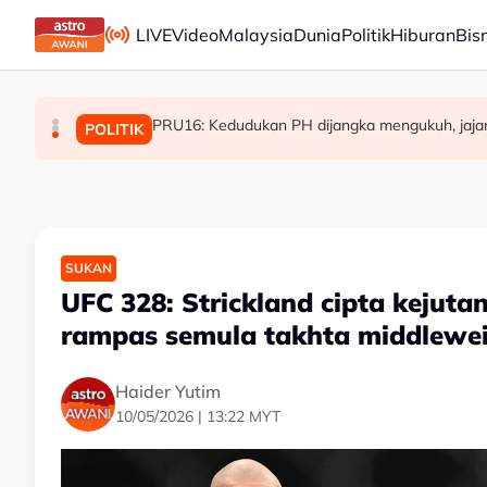
Skip to main content
LIVE
Video
Malaysia
Dunia
Politik
Hiburan
Bis
[TERKINI] 10 ADUN BN-PN dilantik Exco, terajui
PRU16: Kedudukan PH dijangka mengukuh, jajara
MAG wajibkan saringan dadah 1,260 juruterb
POLITIK
MALAYSIA
POLITIK
SUKAN
UFC 328: Strickland cipta kejut
rampas semula takhta middlewe
Haider Yutim
10/05/2026 | 13:22 MYT