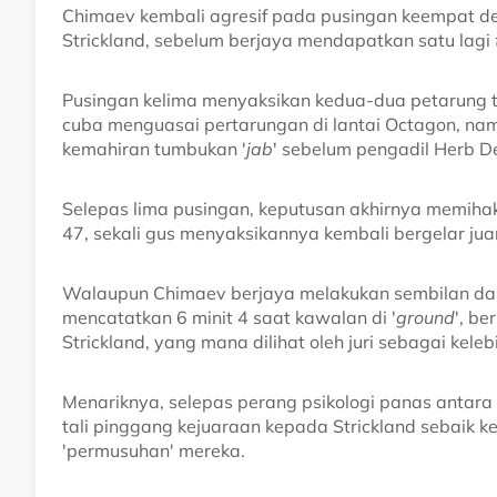
Chimaev kembali agresif pada pusingan keempat 
Strickland, sebelum berjaya mendapatkan satu lagi
Pusingan kelima menyaksikan kedua-dua petarung t
cuba menguasai pertarungan di lantai Octagon, na
kemahiran tumbukan '
jab
' sebelum pengadil Herb 
Selepas lima pusingan, keputusan akhirnya memiha
47, sekali gus menyaksikannya kembali bergelar jua
Walaupun Chimaev berjaya melakukan sembilan da
mencatatkan 6 minit 4 saat kawalan di '
ground
', be
Strickland, yang mana dilihat oleh juri sebagai kele
Menariknya, selepas perang psikologi panas antar
tali pinggang kejuaraan kepada Strickland sebai
'permusuhan' mereka.