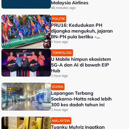
Malaysia Airlines
46 minutes ago
POLITIK
PRU16: Kedudukan PH
dijangka mengukuh, jajaran
BN-PN pula berliku -
Penganalisis
1 hour ago
TEKNOLOGI
U Mobile himpun ekosistem
5G-A dan AI di bawah EIP
Hub
1 hour ago
DUNIA
Lapangan Terbang
Soekarno-Hatta rekod lebih
300 kes dadah tahun ini
1 hour ago
MALAYSIA
Tuanku Muhriz ingatkan