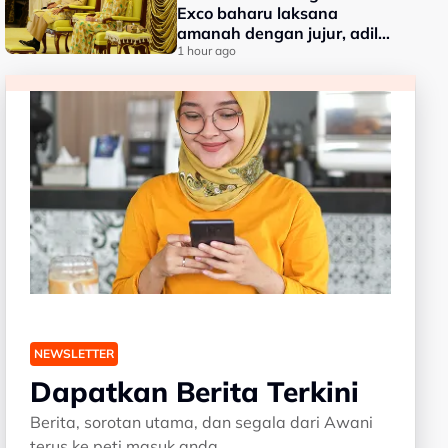
Exco baharu laksana
amanah dengan jujur, adil
dan profesional
1 hour ago
NEWSLETTER
Dapatkan Berita Terkini
Berita, sorotan utama, dan segala dari Awani
terus ke peti masuk anda.