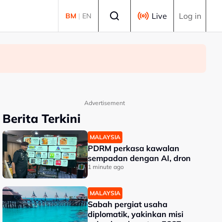
Select language
Live
Log in
BM
|
EN
Advertisement
Berita Terkini
MALAYSIA
PDRM perkasa kawalan
sempadan dengan AI, dron
1 minute ago
MALAYSIA
Sabah pergiat usaha
diplomatik, yakinkan misi