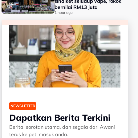
sindiket seludup vape, rokok
bernilai RM13 juta
1 hour ago
NEWSLETTER
Dapatkan Berita Terkini
Berita, sorotan utama, dan segala dari Awani
terus ke peti masuk anda.