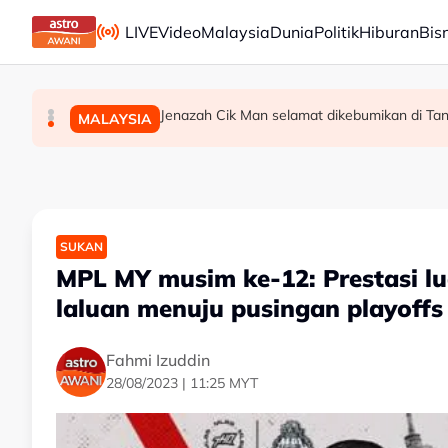
Skip to main content
LIVE
Video
Malaysia
Dunia
Politik
Hiburan
Bis
PDRM perkasa kawalan sempadan dengan AI
Sabah pergiat usaha diplomatik, yakinkan m
Jenazah Cik Man selamat dikebumikan di Ta
MALAYSIA
MALAYSIA
MALAYSIA
SUKAN
MPL MY musim ke-12: Prestasi l
laluan menuju pusingan playoffs
Fahmi Izuddin
28/08/2023 | 11:25 MYT