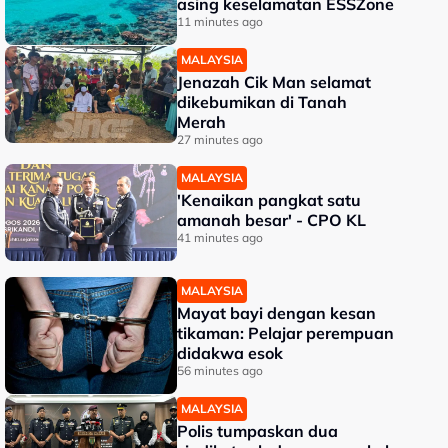
asing keselamatan ESSZone
11 minutes ago
MALAYSIA
Jenazah Cik Man selamat
dikebumikan di Tanah
Merah
27 minutes ago
MALAYSIA
'Kenaikan pangkat satu
amanah besar' - CPO KL
41 minutes ago
MALAYSIA
Mayat bayi dengan kesan
tikaman: Pelajar perempuan
didakwa esok
56 minutes ago
MALAYSIA
Polis tumpaskan dua