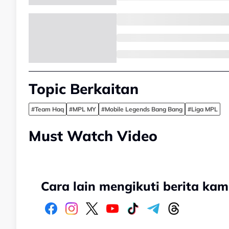
Topic Berkaitan
#Team Haq
#MPL MY
#Mobile Legends Bang Bang
#Liga MPL
Must Watch Video
Cara lain mengikuti berita kam