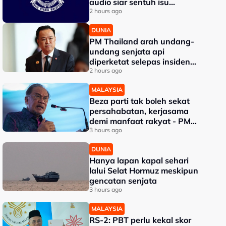
audio siar sentuh isu
sensitiviti agama
2 hours ago
DUNIA
PM Thailand arah undang-
undang senjata api
diperketat selepas insiden
tembakan di sekolah
2 hours ago
MALAYSIA
Beza parti tak boleh sekat
persahabatan, kerjasama
demi manfaat rakyat - PM
Anwar
3 hours ago
DUNIA
Hanya lapan kapal sehari
lalui Selat Hormuz meskipun
gencatan senjata
3 hours ago
MALAYSIA
RS-2: PBT perlu kekal skor