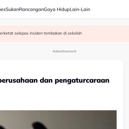
nes
Sukan
Rancangan
Gaya Hidup
Lain-Lain
erketat selepas insiden tembakan di sekolah
satan audio siar sentuh isu sensitiviti agama
Advertisement
 perusahaan dan pengaturcaraan