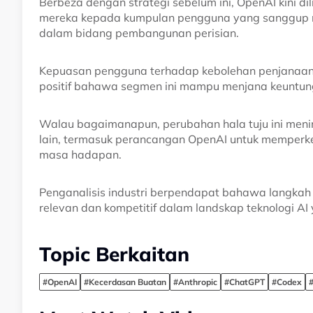
Berbeza dengan strategi sebelum ini, OpenAI kini 
mereka kepada kumpulan pengguna yang sanggup 
dalam bidang pembangunan perisian.
Kepuasan pengguna terhadap kebolehan penjanaan k
positif bahawa segmen ini mampu menjana keuntung
Walau bagaimanapun, perubahan hala tuju ini meni
lain, termasuk perancangan OpenAI untuk memperke
masa hadapan.
Penganalisis industri berpendapat bahawa langkah 
relevan dan kompetitif dalam landskap teknologi AI
Topic Berkaitan
#OpenAI
#Kecerdasan Buatan
#Anthropic
#ChatGPT
#Codex