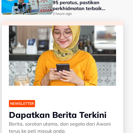
95 peratus, pastikan
perkhidmatan terbaik
kepada rakyat - Amirudin
3 hours ago
NEWSLETTER
Dapatkan Berita Terkini
Berita, sorotan utama, dan segala dari Awani
terus ke peti masuk anda.