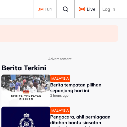
Select language
Live
Log in
BM
|
EN
Advertisement
Berita Terkini
MALAYSIA
Berita tempatan pilihan
sepanjang hari ini
2 hours ago
MALAYSIA
Pengacara, ahli perniagaan
ditahan bantu siasatan