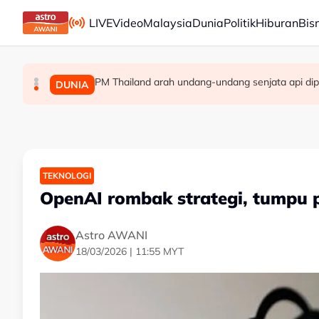
Skip to main content
LIVE
Video
Malaysia
Dunia
Politik
Hiburan
Bis
PM Thailand arah undang-undang senjata api dip
Berita tempatan pilihan sepanjang hari ini
Pengacara, ahli perniagaan ditahan bantu sia
MALAYSIA
MALAYSIA
DUNIA
TEKNOLOGI
OpenAI rombak strategi, tumpu
Astro AWANI
18/03/2026 | 11:55 MYT