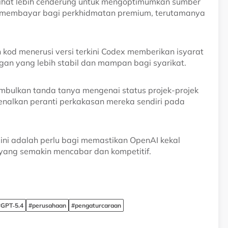
dilihat lebih cenderung untuk mengoptimumkan sumber
membayar bagi perkhidmatan premium, terutamanya
od menerusi versi terkini Codex memberikan isyarat
an yang lebih stabil dan mampan bagi syarikat.
mbulkan tanda tanya mengenai status projek-projek
nalkan peranti perkakasan mereka sendiri pada
ini adalah perlu bagi memastikan OpenAI kekal
 yang semakin mencabar dan kompetitif.
#GPT‑5.4
#perusahaan
#pengaturcaraan