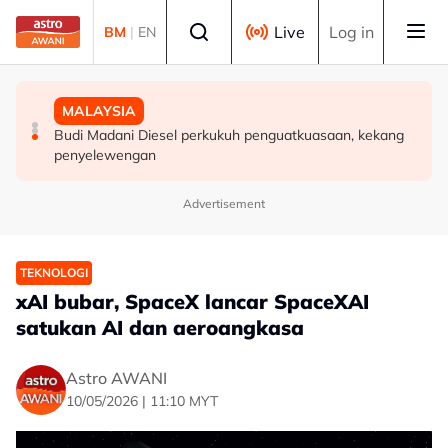
Skip to main content
Select language
Live
Log in
BM
|
EN
DUNIA
MALAYSIA
MALAYSIA
Suhu melebihi 40 darjah Celsius direkodkan di Seoul,
Renjatan elektrik: Bedah siasat tiga anggota polis
Budi Madani Diesel perkukuh penguatkuasaan, kekang
dua bandar lain
selesai
penyelewengan
Advertisement
TEKNOLOGI
xAI bubar, SpaceX lancar SpaceXAI
satukan AI dan aeroangkasa
Astro AWANI
10/05/2026 | 11:10 MYT