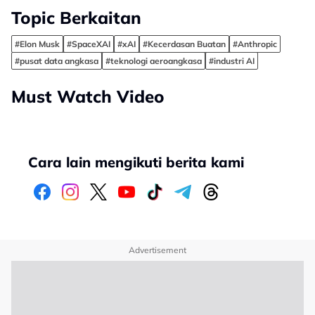
Topic Berkaitan
#Elon Musk
#SpaceXAI
#xAI
#Kecerdasan Buatan
#Anthropic
#pusat data angkasa
#teknologi aeroangkasa
#industri AI
Must Watch Video
Cara lain mengikuti berita kami
Advertisement