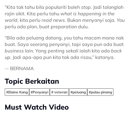
“Kita tak tahu bila populariti boleh
stop
. Jadi tolonglah
rajin sikit. Kita perlu tahu
what is happening in the
world
, kita perlu
read news
. Bukan menyanyi saja.
You
perlu ada plan, buat preparation dulu.
“Bila ada peluang datang,
you
tahu macam mana nak
buat. Saya seorang penyanyi, tapi saya pun ada buat
business
lain. Yang penting sekali ialah kita ada
back
up
. Jadi apa-apa pun kita tak ada risau,” katanya.
-- BERNAMA
Topic Berkaitan
#Elaine Kang
#Penyanyi
# veteran
#peluang
#pulau pinang
Must Watch Video