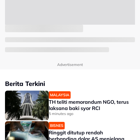
Advertisement
Berita Terkini
MALAYSIA
TH teliti memorandum NGO, terus
laksana baki syor RCI
5 minutes ago
BISNES
Ringgit ditutup rendah
berbanding dolar AS menjelang