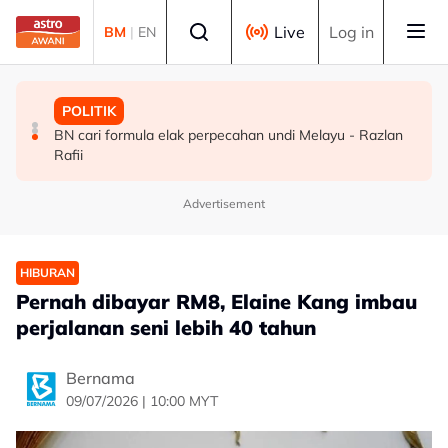
Skip to main content
Select language
Live
Log in
BM
|
EN
MALAYSIA
BISNES
POLITIK
TH teliti memorandum NGO, terus laksana baki syor RCI
Ringgit ditutup rendah berbanding dolar AS menjelang
BN cari formula elak perpecahan undi Melayu - Razlan
pengumuman data pasaran buruh AS
Rafii
Advertisement
HIBURAN
Pernah dibayar RM8, Elaine Kang imbau
perjalanan seni lebih 40 tahun
Bernama
09/07/2026 | 10:00 MYT