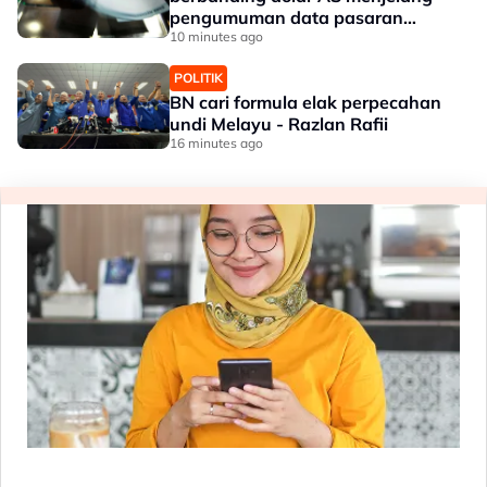
pengumuman data pasaran
buruh AS
10 minutes ago
POLITIK
BN cari formula elak perpecahan
undi Melayu - Razlan Rafii
16 minutes ago