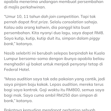
apabila menerima undangan membuat persembahan
di majlis perkahwinan.
“Umur 10, 11 tahun dah
join competition
. Tapi tak
pernah dapat
first prize
. Selalu
consolation
sahaja.
Kalau ada orang kahwin, dia panggil kita buat
persembahan. Kita nyanyi dua lagu, saya dapat RM8.
Saya kutip, kutip, kutip duit itu, simpan dalam
piggy
bank
,” katanya.
Nasib selebriti ini berubah selepas berpindah ke Kuala
Lumpur bersama-sama dengan ibunya apabila beliau
menghadiri uji bakat untuk menjadi penyanyi tetap di
Federal Hotel.
“Masa
audition
saya tak ada pakaian yang cantik, jadi
saya pinjam baju kakak. Lepas
audition
, mereka terus
bagi saya kontrak. Gaji waktu itu RM800, semua saya
bagi mak. Saya cuma ambil RM250 dan simpan di
bank,” katanya.
Bakatnya kemudian mendapat perhatian sebuah