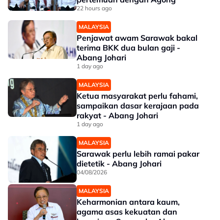
22 hours ago
MALAYSIA
Penjawat awam Sarawak bakal
terima BKK dua bulan gaji -
Abang Johari
1 day ago
MALAYSIA
Ketua masyarakat perlu fahami,
sampaikan dasar kerajaan pada
rakyat - Abang Johari
1 day ago
MALAYSIA
Sarawak perlu lebih ramai pakar
dietetik - Abang Johari
04/08/2026
MALAYSIA
Keharmonian antara kaum,
agama asas kekuatan dan