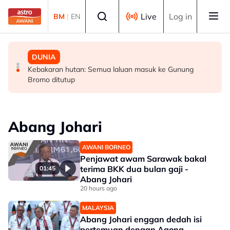
Skip to main content
Select language
Live
Log in
BM
|
EN
POLITIK
POLITIK
DUNIA
AMK desak siasatan menyeluruh dapatan RCI Tabung
PRN: PH Melaka terbuka kerjasama politik, optimis
Kebakaran hutan: Semua laluan masuk ke Gunung
tambah kerusi DUN – Adly
Bromo ditutup
Haji, fokus tiga isu kritikal
Abang Johari
AWANI BORNEO
Penjawat awam Sarawak bakal
terima BKK dua bulan gaji -
01:45
Abang Johari
20 hours ago
MALAYSIA
Abang Johari enggan dedah isi
pertemuan dengan Agong