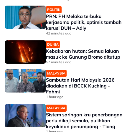
POLITIK
PRN: PH Melaka terbuka
kerjasama politik, optimis tambah
kerusi DUN – Adly
42 minutes ago
DUNIA
Kebakaran hutan: Semua laluan
masuk ke Gunung Bromo ditutup
57 minutes ago
MALAYSIA
Sambutan Hari Malaysia 2026
diadakan di BCCK Kuching -
Fahmi
1 hour ago
MALAYSIA
Sistem saringan kru penerbangan
perlu dikaji semula, pulihkan
keyakinan penumpang - Tiong
1 hour ago