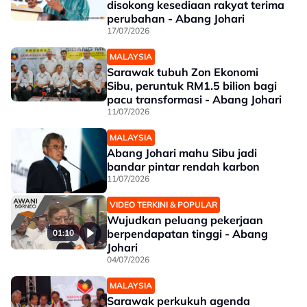
disokong kesediaan rakyat terima
perubahan - Abang Johari
17/07/2026
MALAYSIA
Sarawak tubuh Zon Ekonomi
Sibu, peruntuk RM1.5 bilion bagi
pacu transformasi - Abang Johari
11/07/2026
MALAYSIA
Abang Johari mahu Sibu jadi
bandar pintar rendah karbon
11/07/2026
VIDEO TERKINI & POPULAR
Wujudkan peluang pekerjaan
berpendapatan tinggi - Abang
01:10
Johari
04/07/2026
MALAYSIA
Sarawak perkukuh agenda