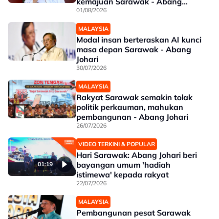
kemajuan Sarawak - Abang
Johari
01/08/2026
MALAYSIA
Modal insan berteraskan AI kunci
masa depan Sarawak - Abang
Johari
30/07/2026
MALAYSIA
Rakyat Sarawak semakin tolak
politik perkauman, mahukan
pembangunan - Abang Johari
26/07/2026
VIDEO TERKINI & POPULAR
Hari Sarawak: Abang Johari beri
bayangan umum 'hadiah
01:19
istimewa' kepada rakyat
22/07/2026
MALAYSIA
Pembangunan pesat Sarawak