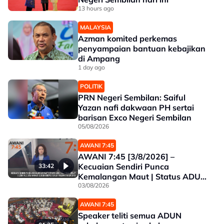
13 hours ago
MALAYSIA
Azman komited perkemas
penyampaian bantuan kebajikan
di Ampang
1 day ago
POLITIK
PRN Negeri Sembilan: Saiful
Yazan nafi dakwaan PH sertai
barisan Exco Negeri Sembilan
05/08/2026
AWANI 7:45
AWANI 7:45 [3/8/2026] –
Kecuaian Sendiri Punca
33:42
Kemalangan Maut | Status ADUN
Selangor Diteliti | Lebih 14.2 Juta
03/08/2026
Nikmati Subsidi BUDI95 | Salur
AWANI 7:45
Penjimatan Operasi
Speaker teliti semua ADUN