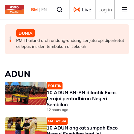
Skip to main content
Select language
Live
Log in
BM
|
EN
MALAYSIA
MALAYSIA
DUNIA
Berita tempatan pilihan sepanjang hari ini
Pengacara, ahli perniagaan ditahan bantu siasatan
PM Thailand arah undang-undang senjata api diperketat
audio siar sentuh isu sensitiviti agama
selepas insiden tembakan di sekolah
ADUN
POLITIK
10 ADUN BN-PN dilantik Exco,
terajui pentadbiran Negeri
Sembilan
12 hours ago
MALAYSIA
10 ADUN angkat sumpah Exco
Negeri Sembilan hari ini