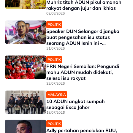
Muhriz titah ADUN pikul amanah
rakyat dengan jujur dan ikhlas
02/08/2026
POLITIK
Speaker DUN Selangor dijangka
buat pengesahan isu status
seorang ADUN Isnin ini -
Amirudin
31/07/2026
POLITIK
PRN Negeri Sembilan: Pengundi
mahu ADUN mudah didekati,
selesai isu rakyat
23/07/2026
MALAYSIA
10 ADUN angkat sumpah
sebagai Exco Johor
18/07/2026
POLITIK
Adly pertahan penolakan RUU,