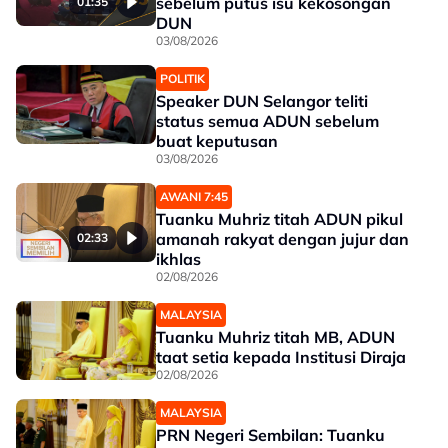
sebelum putus isu kekosongan
01:35
DUN
03/08/2026
POLITIK
Speaker DUN Selangor teliti
status semua ADUN sebelum
buat keputusan
03/08/2026
AWANI 7:45
Tuanku Muhriz titah ADUN pikul
amanah rakyat dengan jujur dan
02:33
ikhlas
02/08/2026
MALAYSIA
Tuanku Muhriz titah MB, ADUN
taat setia kepada Institusi Diraja
02/08/2026
MALAYSIA
PRN Negeri Sembilan: Tuanku