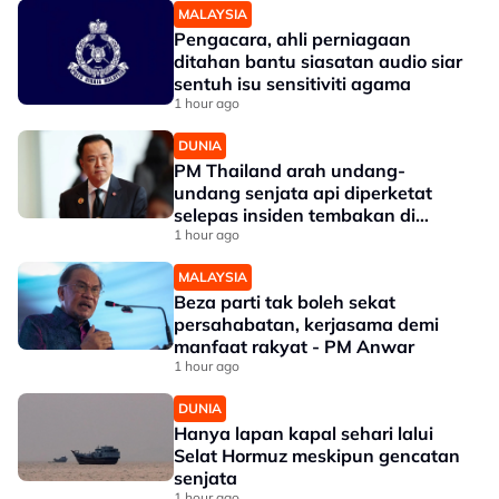
MALAYSIA
Pengacara, ahli perniagaan
ditahan bantu siasatan audio siar
sentuh isu sensitiviti agama
1 hour ago
DUNIA
PM Thailand arah undang-
undang senjata api diperketat
selepas insiden tembakan di
sekolah
1 hour ago
MALAYSIA
Beza parti tak boleh sekat
persahabatan, kerjasama demi
manfaat rakyat - PM Anwar
1 hour ago
DUNIA
Hanya lapan kapal sehari lalui
Selat Hormuz meskipun gencatan
senjata
1 hour ago