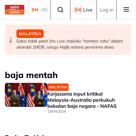
Skip to main content
Select language
Live
Log in
BM
|
EN
MALAYSIA
MALAYSIA
MALAYSIA
PKNS nafi dakwaan rugi RM103.69 juta, tanggung
KDNK sektor komoditi meningkat kepada RM19.65 bilion
Saksi tidak pasti Jho Low individu "nombor satu" dalam
hutang RM6.1 bilion
pada suku pertama 2026 - Noraini
skandal 1MDB, setuju Najib antara penerima dana
baja mentah
MALAYSIA
Kerjasama input kritikal
Malaysia-Australia perkukuh
bekalan baja negara - NAFAS
19/04/2026