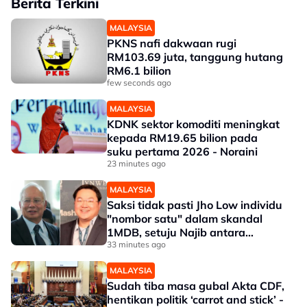
Berita Terkini
MALAYSIA
PKNS nafi dakwaan rugi
RM103.69 juta, tanggung hutang
RM6.1 bilion
few seconds ago
MALAYSIA
KDNK sektor komoditi meningkat
kepada RM19.65 bilion pada
suku pertama 2026 - Noraini
23 minutes ago
MALAYSIA
Saksi tidak pasti Jho Low individu
"nombor satu" dalam skandal
1MDB, setuju Najib antara
penerima dana
33 minutes ago
MALAYSIA
Sudah tiba masa gubal Akta CDF,
hentikan politik ‘carrot and stick’ -