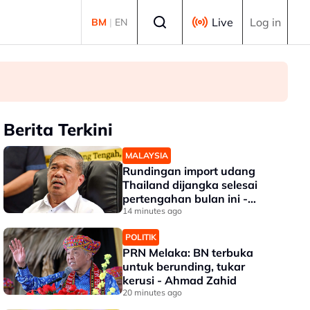
Select language
Live
Log in
BM
|
EN
Berita Terkini
MALAYSIA
Rundingan import udang
Thailand dijangka selesai
pertengahan bulan ini -
Mohamad
14 minutes ago
POLITIK
PRN Melaka: BN terbuka
untuk berunding, tukar
kerusi - Ahmad Zahid
20 minutes ago