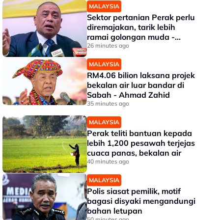
MALAYSIA
Sektor pertanian Perak perlu
diremajakan, tarik lebih
ramai golongan muda -
Saarani
26 minutes ago
MALAYSIA
RM4.06 bilion laksana projek
bekalan air luar bandar di
Sabah - Ahmad Zahid
35 minutes ago
MALAYSIA
Perak teliti bantuan kepada
lebih 1,200 pesawah terjejas
cuaca panas, bekalan air
40 minutes ago
MALAYSIA
Polis siasat pemilik, motif
bagasi disyaki mengandungi
bahan letupan
50 minutes ago