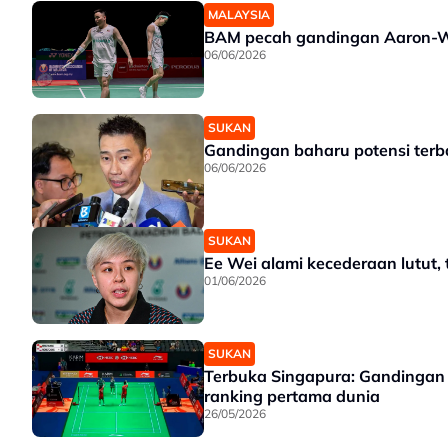
MALAYSIA
BAM pecah gandingan Aaron-Wo
06/06/2026
SUKAN
Gandingan baharu potensi terb
06/06/2026
SUKAN
Ee Wei alami kecederaan lutut, 
01/06/2026
SUKAN
Terbuka Singapura: Gandinga
ranking pertama dunia
26/05/2026