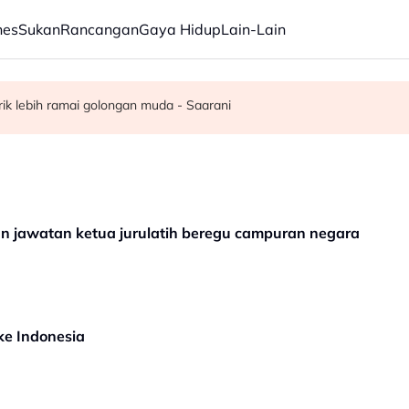
nes
Sukan
Rancangan
Gaya Hidup
Lain-Lain
 kerusi - Ahmad Zahid
elesai pertengahan bulan ini - Mohamad
rik lebih ramai golongan muda - Saarani
an jawatan ketua jurulatih beregu campuran negara
ke Indonesia