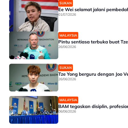
SUKAN
Ee Wei selamat jalani pembed
01/07/2026
MALAYSIA
Pintu sentiasa terbuka buat Tz
26/06/2026
SUKAN
Tze Yong berguru dengan Joo V
26/06/2026
MALAYSIA
BAM tegaskan disiplin, profesi
06/06/2026