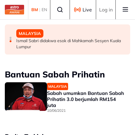
Skip to main content
Select language
Live
Log in
BM
|
EN
MALAYSIA
MALAYSIA
MALAYSIA
Malaysia mula siasatan anti-lambakan keluli dari China,
Wanita didenda RM75,000 mengaku salah beri rasuah
Ismail Sabri didakwa esok di Mahkamah Sesyen Kuala
Taiwan, Vietnam -- MITI
kepada pegawai jas
Lumpur
Bantuan Sabah Prihatin
MALAYSIA
Sabah umumkan Bantuan Sabah
Prihatin 3.0 berjumlah RM154
juta
10/06/2021