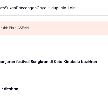
nes
Sukan
Rancangan
Gaya Hidup
Lain-Lain
 akhir Piala ASEAN
am ikan
uran festival Songkran di Kota Kinabalu bazirkan
ir ditahan