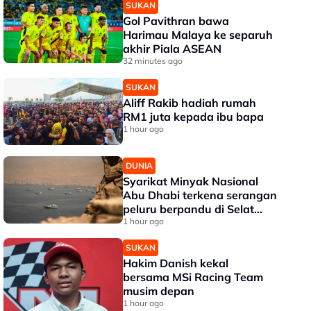
SUKAN
Gol Pavithran bawa
Harimau Malaya ke separuh
akhir Piala ASEAN
32 minutes ago
SUKAN
Aliff Rakib hadiah rumah
RM1 juta kepada ibu bapa
1 hour ago
DUNIA
Syarikat Minyak Nasional
Abu Dhabi terkena serangan
peluru berpandu di Selat
Hormuz
1 hour ago
SUKAN
Hakim Danish kekal
bersama MSi Racing Team
musim depan
1 hour ago