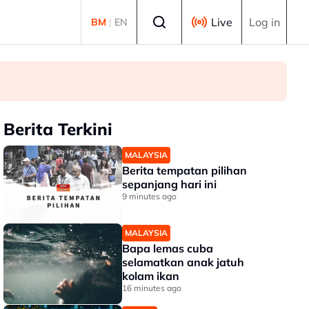
Select language
Live
Log in
BM
|
EN
Berita Terkini
MALAYSIA
Berita tempatan pilihan
sepanjang hari ini
9 minutes ago
MALAYSIA
Bapa lemas cuba
selamatkan anak jatuh
kolam ikan
16 minutes ago