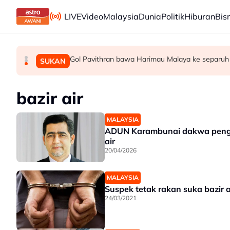
Skip to main content
LIVE
Video
Malaysia
Dunia
Politik
Hiburan
Bis
Gol Pavithran bawa Harimau Malaya ke separuh
Berita tempatan pilihan sepanjang hari ini
Bapa lemas cuba selamatkan anak jatuh kol
MALAYSIA
MALAYSIA
SUKAN
bazir air
MALAYSIA
ADUN Karambunai dakwa penganj
air
20/04/2026
MALAYSIA
Suspek tetak rakan suka bazir a
24/03/2021