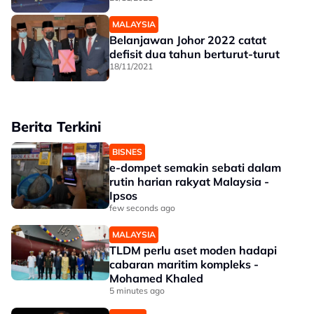
MALAYSIA
Belanjawan Johor 2022 catat
defisit dua tahun berturut-turut
18/11/2021
Berita Terkini
BISNES
e-dompet semakin sebati dalam
rutin harian rakyat Malaysia -
Ipsos
few seconds ago
MALAYSIA
TLDM perlu aset moden hadapi
cabaran maritim kompleks -
Mohamed Khaled
5 minutes ago