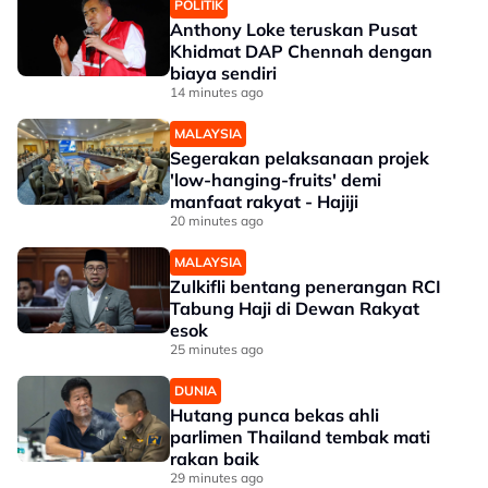
POLITIK
Anthony Loke teruskan Pusat
Khidmat DAP Chennah dengan
biaya sendiri
14 minutes ago
MALAYSIA
Segerakan pelaksanaan projek
'low-hanging-fruits' demi
manfaat rakyat - Hajiji
20 minutes ago
MALAYSIA
Zulkifli bentang penerangan RCI
Tabung Haji di Dewan Rakyat
esok
25 minutes ago
DUNIA
Hutang punca bekas ahli
parlimen Thailand tembak mati
rakan baik
29 minutes ago