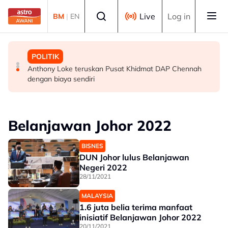
Skip to main content
Select language
Live
Log in
BM
|
EN
BISNES
MALAYSIA
POLITIK
e-dompet semakin sebati dalam rutin harian rakyat
TLDM perlu aset moden hadapi cabaran maritim
Anthony Loke teruskan Pusat Khidmat DAP Chennah
Malaysia - Ipsos
kompleks - Mohamed Khaled
dengan biaya sendiri
Belanjawan Johor 2022
BISNES
DUN Johor lulus Belanjawan
Negeri 2022
28/11/2021
MALAYSIA
1.6 juta belia terima manfaat
inisiatif Belanjawan Johor 2022
20/11/2021