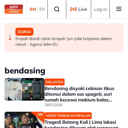
Skip to main content
Select language
Live
Log in
BM
|
EN
DUNIA
MALAYSIA
DUNIA
19 bangunan runtuh di Cali, Colombia akibat gempa
Berita tempatan pilihan sepanjang hari ini
Eropah Barat catat tempoh Jun-Julai terpanas dalam
bumi
rekod - Agensi iklim EU
bendasing
MALAYSIA
Bendasing disyaki cebisan tikus
ditemui dalam sos spageti, suri
rumah kecewa maklum balas
KKM
28/01/2026
VIDEO TERKINI & POPULAR
Tragedi Batang Kali | Lima lokasi
bendasing dikesan alat pengesan
01:16