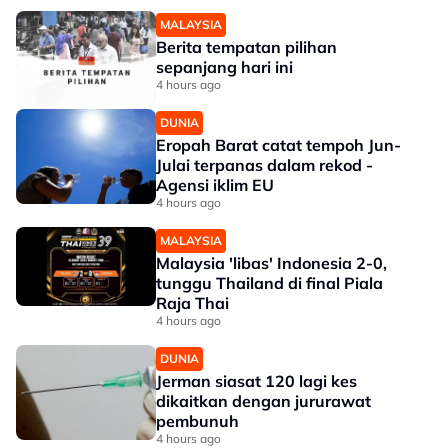
MALAYSIA
Berita tempatan pilihan
sepanjang hari ini
4 hours ago
DUNIA
Eropah Barat catat tempoh Jun-
Julai terpanas dalam rekod -
Agensi iklim EU
4 hours ago
MALAYSIA
Malaysia 'libas' Indonesia 2-0,
tunggu Thailand di final Piala
Raja Thai
4 hours ago
DUNIA
Jerman siasat 120 lagi kes
dikaitkan dengan jururawat
pembunuh
4 hours ago