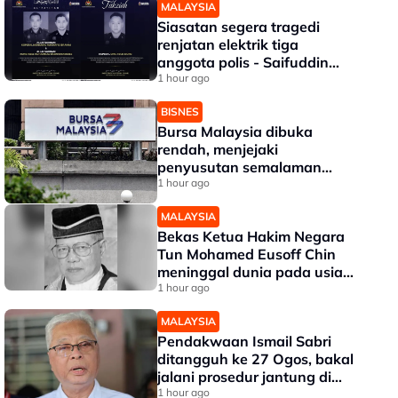
MALAYSIA
Siasatan segera tragedi
renjatan elektrik tiga
anggota polis - Saifuddin
Nasution
1 hour ago
BISNES
Bursa Malaysia dibuka
rendah, menjejaki
penyusutan semalaman
Wall Street
1 hour ago
MALAYSIA
Bekas Ketua Hakim Negara
Tun Mohamed Eusoff Chin
meninggal dunia pada usia
91 tahun
1 hour ago
MALAYSIA
Pendakwaan Ismail Sabri
ditangguh ke 27 Ogos, bakal
jalani prosedur jantung di
IJN
1 hour ago