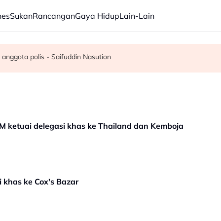
nes
Sukan
Rancangan
Gaya Hidup
Lain-Lain
rjalanan ke wilayah Palestin
baru lahir
a anggota polis - Saifuddin Nasution
M ketuai delegasi khas ke Thailand dan Kemboja
 khas ke Cox's Bazar