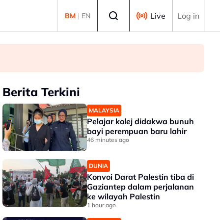
Select language
Live
Log in
BM
|
EN
Berita Terkini
MALAYSIA
Pelajar kolej didakwa bunuh
bayi perempuan baru lahir
46 minutes ago
DUNIA
Konvoi Darat Palestin tiba di
Gaziantep dalam perjalanan
ke wilayah Palestin
1 hour ago