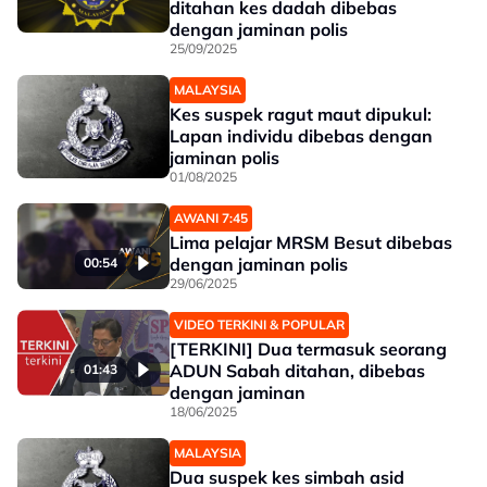
ditahan kes dadah dibebas
dengan jaminan polis
25/09/2025
MALAYSIA
Kes suspek ragut maut dipukul:
Lapan individu dibebas dengan
jaminan polis
01/08/2025
AWANI 7:45
Lima pelajar MRSM Besut dibebas
dengan jaminan polis
00:54
29/06/2025
VIDEO TERKINI & POPULAR
[TERKINI] Dua termasuk seorang
ADUN Sabah ditahan, dibebas
01:43
dengan jaminan
18/06/2025
MALAYSIA
Dua suspek kes simbah asid