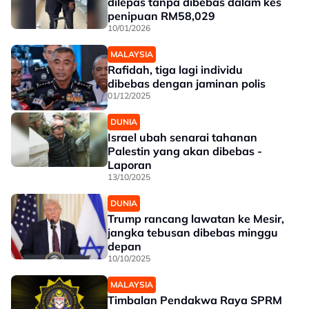
dilepas tanpa dibebas dalam kes
penipuan RM58,029
10/01/2026
MALAYSIA
Rafidah, tiga lagi individu
dibebas dengan jaminan polis
01/12/2025
DUNIA
Israel ubah senarai tahanan
Palestin yang akan dibebas -
Laporan
13/10/2025
DUNIA
Trump rancang lawatan ke Mesir,
jangka tebusan dibebas minggu
depan
10/10/2025
MALAYSIA
Timbalan Pendakwa Raya SPRM