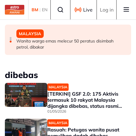
Skip to main content
Select language
Live
Log in
BM
|
EN
MALAYSIA
DUNIA
MALAYSIA
Berita tempatan pilihan sepanjang hari ini
Singapura sambut Hari Kebangsaan ke-61, NDP kembali
Wanita warga emas melecur 50 peratus disimbah
ke Stadium Negara
petrol, dibakar
dibebas
MALAYSIA
[TERKINI] GSF 2.0: 175 Aktivis
termasuk 10 rakyat Malaysia
dijangka dibebas, status rasmi
masih ditunggu
01/05/2026
MALAYSIA
Rasuah: Petugas wanita pusat
pemulihan dadah dibebas