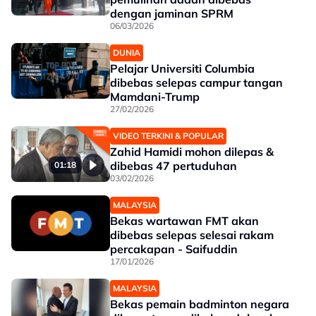
dengan jaminan SPRM
06/03/2026
DUNIA
Pelajar Universiti Columbia
dibebas selepas campur tangan
Mamdani-Trump
27/02/2026
VIDEO TERKINI & POPULAR
Zahid Hamidi mohon dilepas &
dibebas 47 pertuduhan
01:18
03/02/2026
MALAYSIA
Bekas wartawan FMT akan
dibebas selepas selesai rakam
percakapan - Saifuddin
17/01/2026
MALAYSIA
Bekas pemain badminton negara