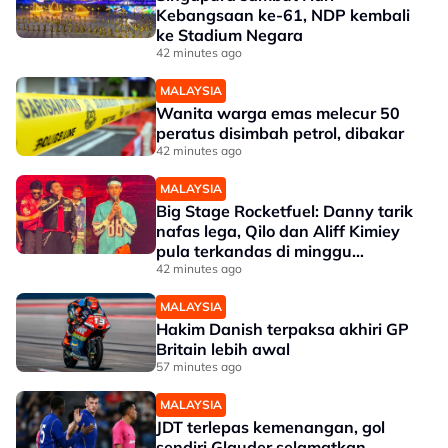
Kebangsaan ke-61, NDP kembali
ke Stadium Negara
42 minutes ago
MALAYSIA
Wanita warga emas melecur 50
peratus disimbah petrol, dibakar
42 minutes ago
MALAYSIA
Big Stage Rocketfuel: Danny tarik
nafas lega, Qilo dan Aliff Kimiey
pula terkandas di minggu
separuh akhir
42 minutes ago
MALAYSIA
Hakim Danish terpaksa akhiri GP
Britain lebih awal
57 minutes ago
MALAYSIA
JDT terlepas kemenangan, gol
sendiri Glauder selamatkan