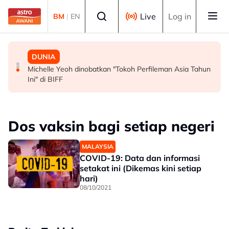
Skip to main content
Select language
Live
Log in
BM
|
EN
MALAYSIA
MALAYSIA
DUNIA
Persepsi negatif terhadap Bukit Malut tidak berasaskan
Insiden rempuhan Jalan Ampang: Pendakwaan bantah
Michelle Yeoh dinobatkan "Tokoh Perfileman Asia Tahun
fakta - Ahli Akademik
permohonan batal pertuduhan bunuh
Ini" di BIFF
Dos vaksin bagi setiap negeri
MALAYSIA
COVID-19: Data dan informasi
setakat ini (Dikemas kini setiap
hari)
08/10/2021