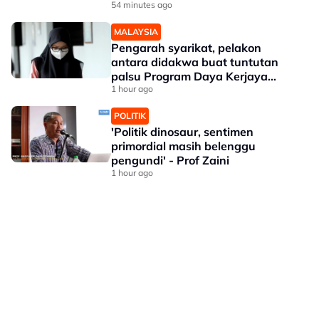
54 minutes ago
MALAYSIA
Pengarah syarikat, pelakon
antara didakwa buat tuntutan
palsu Program Daya Kerjaya
Perkeso
1 hour ago
POLITIK
'Politik dinosaur, sentimen
primordial masih belenggu
pengundi' - Prof Zaini
1 hour ago