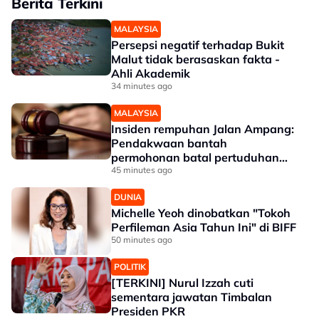
Berita Terkini
MALAYSIA
Persepsi negatif terhadap Bukit
Malut tidak berasaskan fakta -
Ahli Akademik
34 minutes ago
MALAYSIA
Insiden rempuhan Jalan Ampang:
Pendakwaan bantah
permohonan batal pertuduhan
bunuh
45 minutes ago
DUNIA
Michelle Yeoh dinobatkan "Tokoh
Perfileman Asia Tahun Ini" di BIFF
50 minutes ago
POLITIK
[TERKINI] Nurul Izzah cuti
sementara jawatan Timbalan
Presiden PKR