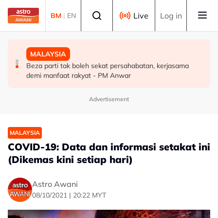
Skip to main content
Select language
Live
Log in
BM
|
EN
DUNIA
MALAYSIA
MALAYSIA
PM Thailand arah undang-undang senjata api diperketat
Beza parti tak boleh sekat persahabatan, kerjasama
Pengacara, ahli perniagaan ditahan bantu siasatan
selepas insiden tembakan di sekolah
demi manfaat rakyat - PM Anwar
audio siar sentuh isu sensitiviti agama
Advertisement
MALAYSIA
COVID-19: Data dan informasi setakat ini
(Dikemas kini setiap hari)
Astro Awani
08/10/2021 | 20:22 MYT