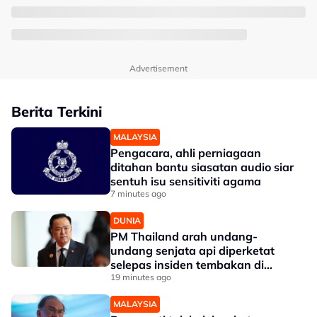
Advertisement
Berita Terkini
MALAYSIA
Pengacara, ahli perniagaan
ditahan bantu siasatan audio siar
sentuh isu sensitiviti agama
7 minutes ago
DUNIA
PM Thailand arah undang-
undang senjata api diperketat
selepas insiden tembakan di
sekolah
19 minutes ago
MALAYSIA