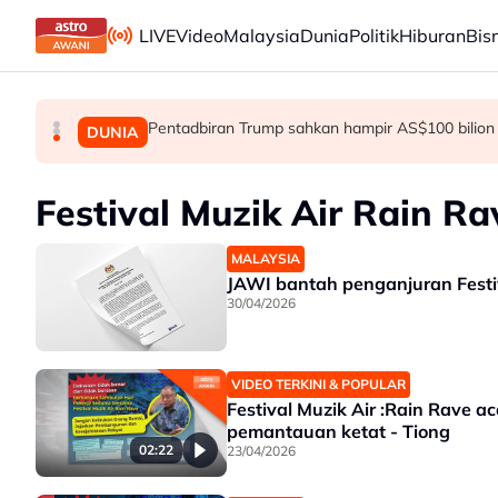
Skip to main content
LIVE
Video
Malaysia
Dunia
Politik
Hiburan
Bis
Pentadbiran Trump sahkan hampir AS$100 bilio
Mayat bayi dengan kesan tikaman: Pelajar 
Polis tumpaskan dua sindiket seludup vape, r
MALAYSIA
MALAYSIA
DUNIA
Festival Muzik Air Rain Ra
MALAYSIA
JAWI bantah penganjuran Festi
30/04/2026
VIDEO TERKINI & POPULAR
Festival Muzik Air :Rain Rave a
pemantauan ketat - Tiong
02:22
23/04/2026