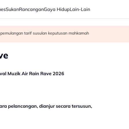
nes
Sukan
Rancangan
Gaya Hidup
Lain-Lain
n pemulangan tarif susulan keputusan mahkamah
perempuan didakwa esok
okok bernilai RM13 juta
ve
val Muzik Air Rain Rave 2026
cara pelancongan, dianjur secara tersusun,