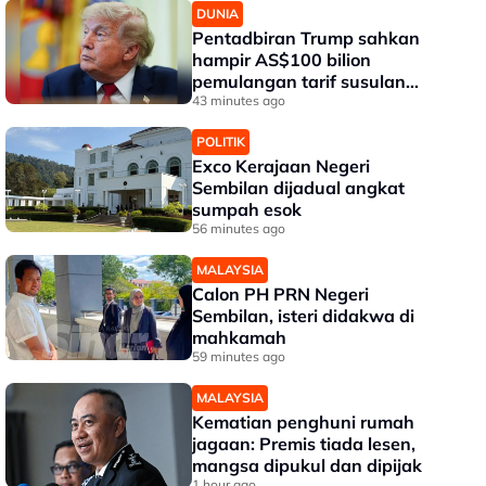
DUNIA
Pentadbiran Trump sahkan
hampir AS$100 bilion
pemulangan tarif susulan
keputusan mahkamah
43 minutes ago
POLITIK
Exco Kerajaan Negeri
Sembilan dijadual angkat
sumpah esok
56 minutes ago
MALAYSIA
Calon PH PRN Negeri
Sembilan, isteri didakwa di
mahkamah
59 minutes ago
MALAYSIA
Kematian penghuni rumah
jagaan: Premis tiada lesen,
mangsa dipukul dan dipijak
1 hour ago