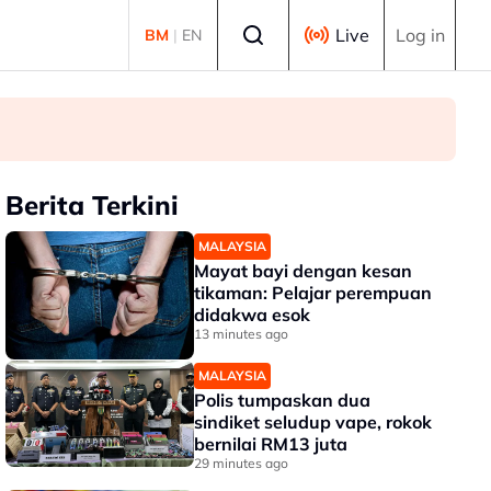
Select language
Live
Log in
BM
|
EN
Berita Terkini
MALAYSIA
Mayat bayi dengan kesan
tikaman: Pelajar perempuan
didakwa esok
13 minutes ago
MALAYSIA
Polis tumpaskan dua
sindiket seludup vape, rokok
bernilai RM13 juta
29 minutes ago