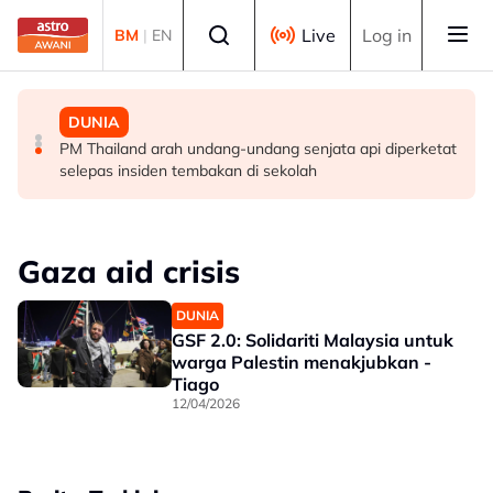
Skip to main content
Select language
Live
Log in
BM
|
EN
MALAYSIA
MALAYSIA
DUNIA
Berita tempatan pilihan sepanjang hari ini
Pengacara, ahli perniagaan ditahan bantu siasatan
PM Thailand arah undang-undang senjata api diperketat
audio siar sentuh isu sensitiviti agama
selepas insiden tembakan di sekolah
Gaza aid crisis
DUNIA
GSF 2.0: Solidariti Malaysia untuk
warga Palestin menakjubkan -
Tiago
12/04/2026