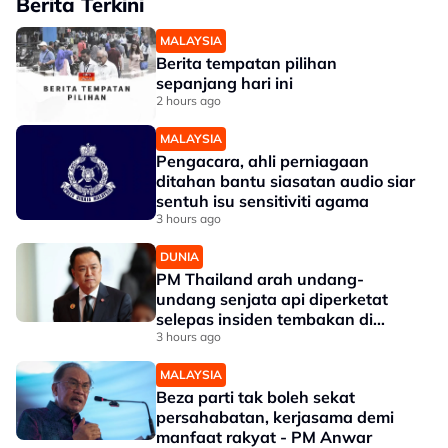
Berita Terkini
MALAYSIA
Berita tempatan pilihan
sepanjang hari ini
2 hours ago
MALAYSIA
Pengacara, ahli perniagaan
ditahan bantu siasatan audio siar
sentuh isu sensitiviti agama
3 hours ago
DUNIA
PM Thailand arah undang-
undang senjata api diperketat
selepas insiden tembakan di
sekolah
3 hours ago
MALAYSIA
Beza parti tak boleh sekat
persahabatan, kerjasama demi
manfaat rakyat - PM Anwar