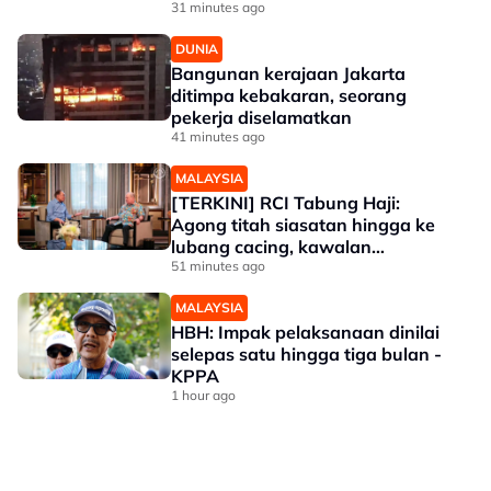
31 minutes ago
DUNIA
Bangunan kerajaan Jakarta
ditimpa kebakaran, seorang
pekerja diselamatkan
41 minutes ago
MALAYSIA
[TERKINI] RCI Tabung Haji:
Agong titah siasatan hingga ke
lubang cacing, kawalan
sempadan diperkukuh
51 minutes ago
MALAYSIA
HBH: Impak pelaksanaan dinilai
selepas satu hingga tiga bulan -
KPPA
1 hour ago