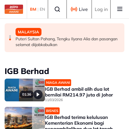
Skip to main content
Select language
Live
Log in
BM
|
EN
MALAYSIA
DUNIA
MALAYSIA
Ikhtiar tingkat peruntukan pertahanan bukti komitmen
Menteri Luar Iran seru negara Islam "bergantung
Puteri Sultan Pahang, Tengku Ilyana Alia dan pasangan
kerajaan modenkan ATM - Panglima
sesama sendiri"
selamat diijabkabulkan
IGB Berhad
NIAGA AWANI
IGB Berhad ambil alih dua lot
bernilai RM214.97 juta di Johor
01:36
11/03/2026
BISNES
IGB Berhad terima kelulusan
Kementerian Ekonomi bagi
pengambilalihan dua lot tanah