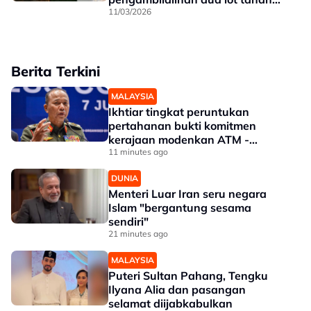
bernilai RM215 juta di Johor
11/03/2026
Berita Terkini
MALAYSIA
Ikhtiar tingkat peruntukan
pertahanan bukti komitmen
kerajaan modenkan ATM -
Panglima
11 minutes ago
DUNIA
Menteri Luar Iran seru negara
Islam "bergantung sesama
sendiri"
21 minutes ago
MALAYSIA
Puteri Sultan Pahang, Tengku
Ilyana Alia dan pasangan
selamat diijabkabulkan