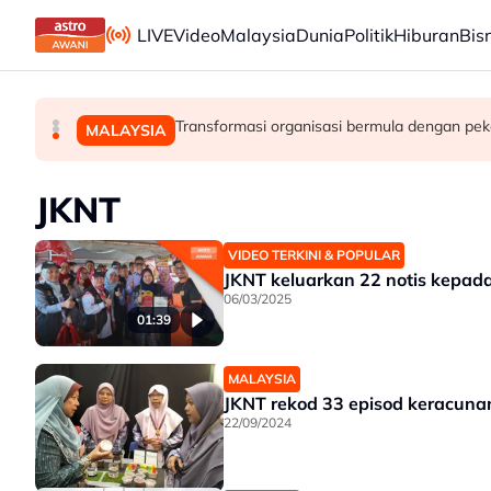
Skip to main content
LIVE
Video
Malaysia
Dunia
Politik
Hiburan
Bis
Lapan negara kecam serangan Israel terhadap k
Takut bersuara boleh jejas usaha banteras 
Transformasi organisasi bermula dengan peke
MALAYSIA
DUNIA
MALAYSIA
JKNT
VIDEO TERKINI & POPULAR
JKNT keluarkan 22 notis kepad
06/03/2025
01:39
MALAYSIA
JKNT rekod 33 episod keracuna
22/09/2024