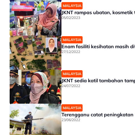
MALAYSIA
JKNT rampas ubatan, kosmetik t
05/02/2023
MALAYSIA
Enam fasiliti kesihatan masih d
27/12/2022
MALAYSIA
JKNT sedia katil tambahan tam
24/07/2022
MALAYSIA
Terengganu catat peningkatan 
23/06/2022