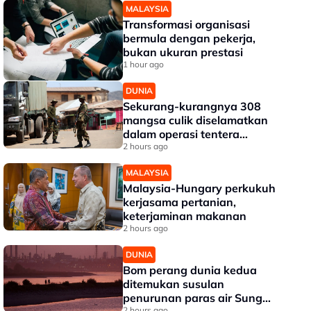
MALAYSIA
Transformasi organisasi
bermula dengan pekerja,
bukan ukuran prestasi
1 hour ago
DUNIA
Sekurang-kurangnya 308
mangsa culik diselamatkan
dalam operasi tentera
Nigeria
2 hours ago
MALAYSIA
Malaysia-Hungary perkukuh
kerjasama pertanian,
keterjaminan makanan
2 hours ago
DUNIA
Bom perang dunia kedua
ditemukan susulan
penurunan paras air Sungai
2 hours ago