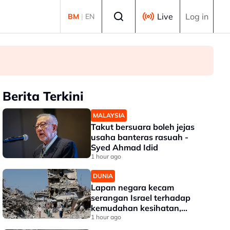
Select language
Live
Log in
BM
|
EN
Berita Terkini
MALAYSIA
Takut bersuara boleh jejas
usaha banteras rasuah -
Syed Ahmad Idid
1 hour ago
DUNIA
Lapan negara kecam
serangan Israel terhadap
kemudahan kesihatan,
infrastruktur awam di Gaza
1 hour ago