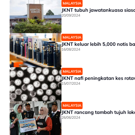
MALAYSIA
JKNT tubuh jawatankuasa sias
20/09/2024
MALAYSIA
JKNT keluar lebih 5,000 notis b
16/08/2024
MALAYSIA
JKNT nafi peningkatan kes rota
15/07/2024
MALAYSIA
JKNT rancang tambah tujuh lok
26/06/2024