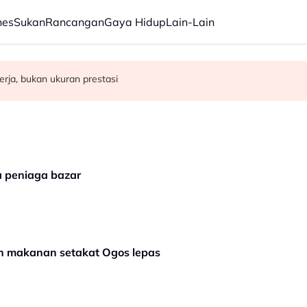
nes
Sukan
Rancangan
Gaya Hidup
Lain-Lain
emudahan kesihatan, infrastruktur awam di Gaza
rasuah - Syed Ahmad Idid
rja, bukan ukuran prestasi
a peniaga bazar
n makanan setakat Ogos lepas