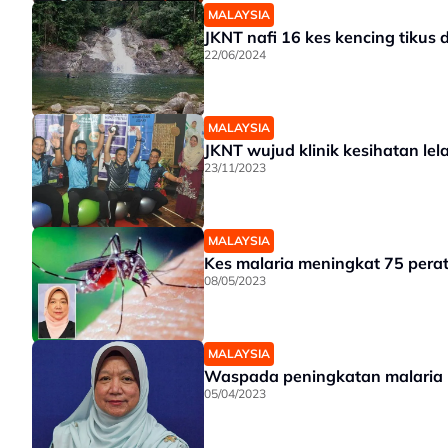
MALAYSIA
JKNT nafi 16 kes kencing tikus 
22/06/2024
MALAYSIA
JKNT wujud klinik kesihatan lela
23/11/2023
MALAYSIA
Kes malaria meningkat 75 pera
08/05/2023
MALAYSIA
Waspada peningkatan malaria
05/04/2023