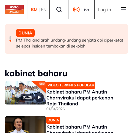
Skip to main content
Select language
Live
Log in
BM
|
EN
MALAYSIA
MALAYSIA
DUNIA
Berita tempatan pilihan sepanjang hari ini
Pengacara, ahli perniagaan ditahan bantu siasatan
PM Thailand arah undang-undang senjata api diperketat
audio siar sentuh isu sensitiviti agama
selepas insiden tembakan di sekolah
kabinet baharu
VIDEO TERKINI & POPULAR
Kabinet baharu PM Anutin
Charnvirakul dapat perkenan
01:25
Raja Thailand
01/04/2026
DUNIA
Kabinet baharu PM Anutin
Charnvirakul dapat perkenan