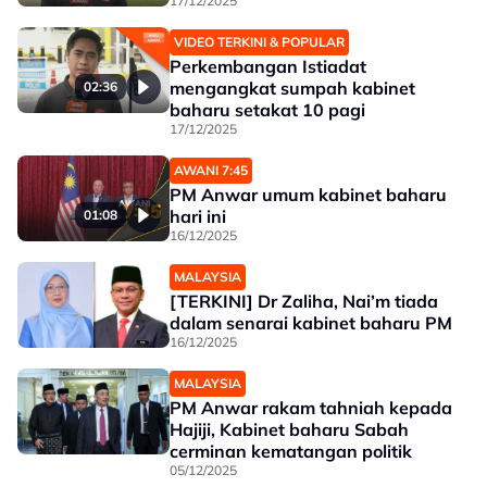
17/12/2025
VIDEO TERKINI & POPULAR
Perkembangan Istiadat
mengangkat sumpah kabinet
02:36
baharu setakat 10 pagi
17/12/2025
AWANI 7:45
PM Anwar umum kabinet baharu
hari ini
01:08
16/12/2025
MALAYSIA
[TERKINI] Dr Zaliha, Nai’m tiada
dalam senarai kabinet baharu PM
16/12/2025
MALAYSIA
PM Anwar rakam tahniah kepada
Hajiji, Kabinet baharu Sabah
cerminan kematangan politik
05/12/2025