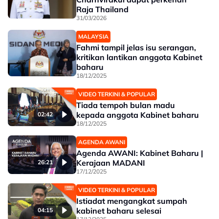
Raja Thailand
31/03/2026
MALAYSIA
Fahmi tampil jelas isu serangan,
kritikan lantikan anggota Kabinet
baharu
18/12/2025
VIDEO TERKINI & POPULAR
Tiada tempoh bulan madu
kepada anggota Kabinet baharu
02:42
18/12/2025
AGENDA AWANI
Agenda AWANI: Kabinet Baharu |
Kerajaan MADANI
26:21
17/12/2025
VIDEO TERKINI & POPULAR
Istiadat mengangkat sumpah
kabinet baharu selesai
04:15