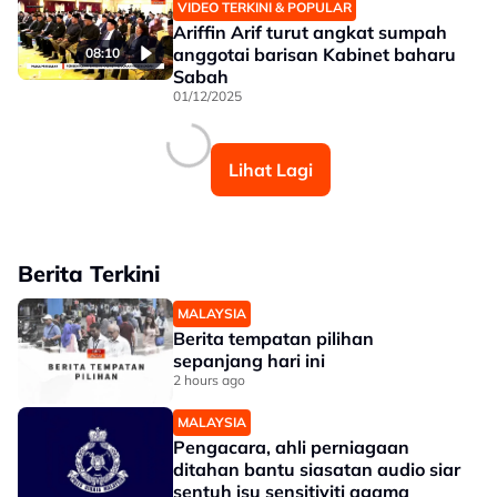
VIDEO TERKINI & POPULAR
Ariffin Arif turut angkat sumpah
anggotai barisan Kabinet baharu
08:10
Sabah
01/12/2025
Lihat Lagi
Berita Terkini
MALAYSIA
Berita tempatan pilihan
sepanjang hari ini
2 hours ago
MALAYSIA
Pengacara, ahli perniagaan
ditahan bantu siasatan audio siar
sentuh isu sensitiviti agama