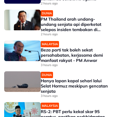
2 hours ago
DUNIA
PM Thailand arah undang-
undang senjata api diperketat
selepas insiden tembakan di
sekolah
2 hours ago
MALAYSIA
Beza parti tak boleh sekat
persahabatan, kerjasama demi
manfaat rakyat - PM Anwar
3 hours ago
DUNIA
Hanya lapan kapal sehari lalui
Selat Hormuz meskipun gencatan
senjata
3 hours ago
MALAYSIA
RS-2: PBT perlu kekal skor 95
peratus, pastikan perkhidmatan