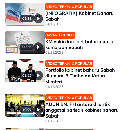
VIDEO TERKINI & POPULAR
[INFOGRAFIK] Kabinet Baharu
Sabah
01:25
04/12/2025
AWANI BORNEO
KM yakin kabinet baharu pacu
kemajuan Sabah
00:56
01/12/2025
VIDEO TERKINI & POPULAR
Portfolio kabinet baharu Sabah
diumum, 3 Timbalan Ketua
02:55
Menteri
01/12/2025
VIDEO TERKINI & POPULAR
ADUN BN, PH antara dilantik
anggotai barisan kabinet baharu
10:00
Sabah
01/12/2025