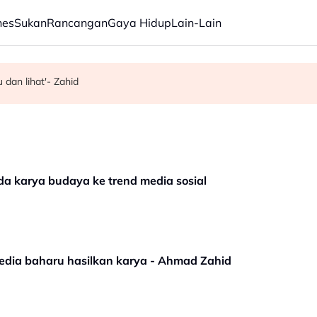
nes
Sukan
Rancangan
Gaya Hidup
Lain-Lain
 dan lihat'- Zahid
engan 'Ibu Doa'
san pekerja asing sektor restoran
a karya budaya ke trend media sosial
dia baharu hasilkan karya - Ahmad Zahid