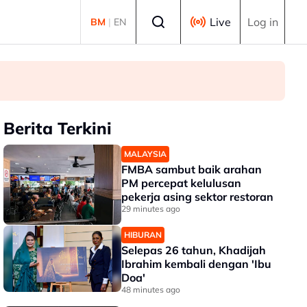
Select language
Live
Log in
BM
|
EN
Berita Terkini
MALAYSIA
FMBA sambut baik arahan
PM percepat kelulusan
pekerja asing sektor restoran
29 minutes ago
HIBURAN
Selepas 26 tahun, Khadijah
Ibrahim kembali dengan 'Ibu
Doa'
48 minutes ago