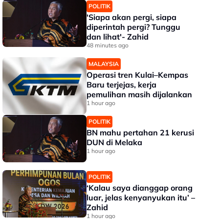
POLITIK
'Siapa akan pergi, siapa
diperintah pergi? Tunggu
dan lihat'- Zahid
48 minutes ago
MALAYSIA
Operasi tren Kulai–Kempas
Baru terjejas, kerja
pemulihan masih dijalankan
1 hour ago
POLITIK
BN mahu pertahan 21 kerusi
DUN di Melaka
1 hour ago
POLITIK
‘Kalau saya dianggap orang
luar, jelas kenyanyukan itu’ –
Zahid
1 hour ago