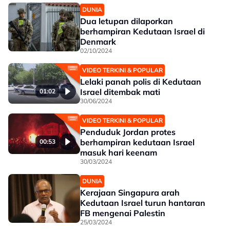
DUNIA
Dua letupan dilaporkan
berhampiran Kedutaan Israel di
Denmark
02/10/2024
VIDEO TERKINI & POPULAR
Lelaki panah polis di Kedutaan
Israel ditembak mati
01:02
30/06/2024
VIDEO TERKINI & POPULAR
Penduduk Jordan protes
berhampiran kedutaan Israel
00:53
masuk hari keenam
30/03/2024
DUNIA
Kerajaan Singapura arah
Kedutaan Israel turun hantaran
FB mengenai Palestin
25/03/2024