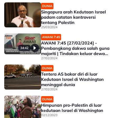
DUNIA
Singapura arah Kedutaan Israel
padam catatan kontroversi
tentang Palestin
25/03/2024
AWANI 7:45
AWANI 7:45 [27/02/2024] -
Pembangkang dakwa salah guna
34:42
majoriti | Tindakan keluar dewan
kurang sopan | Tingkat peranan
27/02/2024
syarikat kerajaan | Bakar diri
DUNIA
depan Kedutaan Israel
Tentera AS bakar diri di luar
Kedutaan Israel di Washington
meninggal dunia
27/02/2024
DUNIA
Himpunan pro-Palestin di luar
kedutaan Israel di Washington
02/12/2023