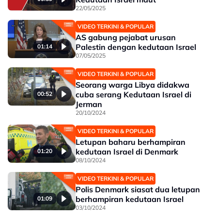
22/05/2025
VIDEO TERKINI & POPULAR
AS gabung pejabat urusan
Palestin dengan kedutaan Israel
01:14
07/05/2025
VIDEO TERKINI & POPULAR
Seorang warga Libya didakwa
cuba serang Kedutaan Israel di
00:52
Jerman
20/10/2024
VIDEO TERKINI & POPULAR
Letupan baharu berhampiran
kedutaan Israel di Denmark
01:20
08/10/2024
VIDEO TERKINI & POPULAR
Polis Denmark siasat dua letupan
berhampiran kedutaan Israel
01:09
03/10/2024