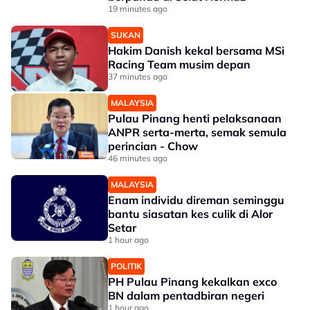
19 minutes ago
SUKAN
Hakim Danish kekal bersama MSi
Racing Team musim depan
37 minutes ago
MALAYSIA
Pulau Pinang henti pelaksanaan
ANPR serta-merta, semak semula
perincian - Chow
46 minutes ago
MALAYSIA
Enam individu direman seminggu
bantu siasatan kes culik di Alor
Setar
1 hour ago
POLITIK
PH Pulau Pinang kekalkan exco
BN dalam pentadbiran negeri
1 hour ago