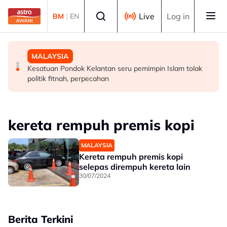
Skip to main content
Select language
Live
Log in
BM
|
EN
MALAYSIA
MALAYSIA
MALAYSIA
Perlu pendekatan menyeluruh masyarakat cegah
Diplomasi budaya di Sarawak perkukuh hubungan
Kesatuan Pondok Kelantan seru pemimpin Islam tolak
penyalahgunaan dadah dalam kalangan kanak-kanak -
Malaysia-Indonesia
politik fitnah, perpecahan
Lee Lam Thye
kereta rempuh premis kopi
MALAYSIA
Kereta rempuh premis kopi
selepas dirempuh kereta lain
30/07/2024
Berita Terkini