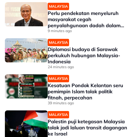
MALAYSIA
Perlu pendekatan menyeluruh
masyarakat cegah
penyalahgunaan dadah dalam
kalangan kanak-kanak - Lee Lam
9 minutes ago
Thye
MALAYSIA
Diplomasi budaya di Sarawak
perkukuh hubungan Malaysia-
Indonesia
24 minutes ago
MALAYSIA
Kesatuan Pondok Kelantan seru
pemimpin Islam tolak politik
fitnah, perpecahan
39 minutes ago
MALAYSIA
Palestin puji ketegasan Malaysia
tolak jadi laluan transit dagangan
ke Israel