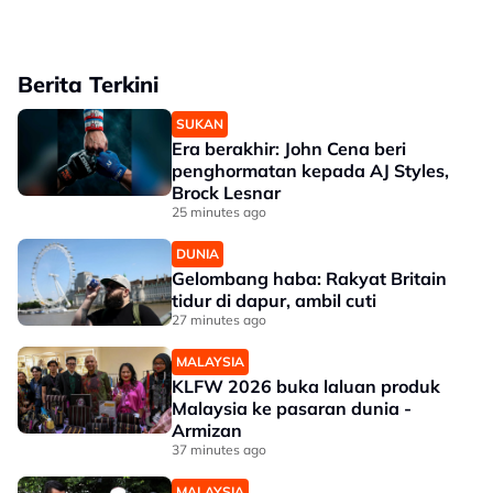
Berita Terkini
SUKAN
Era berakhir: John Cena beri
penghormatan kepada AJ Styles,
Brock Lesnar
25 minutes ago
DUNIA
Gelombang haba: Rakyat Britain
tidur di dapur, ambil cuti
27 minutes ago
MALAYSIA
KLFW 2026 buka laluan produk
Malaysia ke pasaran dunia -
Armizan
37 minutes ago
MALAYSIA