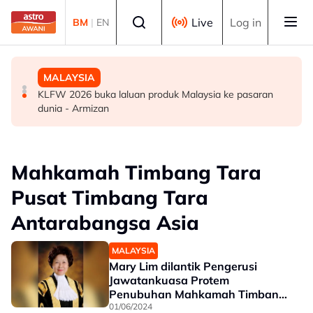
Skip to main content
Select language
Live
Log in
BM
|
EN
SUKAN
DUNIA
MALAYSIA
Era berakhir: John Cena beri penghormatan kepada AJ
Gelombang haba: Rakyat Britain tidur di dapur, ambil
KLFW 2026 buka laluan produk Malaysia ke pasaran
Styles, Brock Lesnar
cuti
dunia - Armizan
Mahkamah Timbang Tara
Pusat Timbang Tara
Antarabangsa Asia
MALAYSIA
Mary Lim dilantik Pengerusi
Jawatankuasa Protem
Penubuhan Mahkamah Timbang
Tara AIAC
01/06/2024