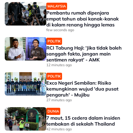
MALAYSIA
Pembantu rumah dipenjara
empat tahun abai kanak-kanak
di kolam renang hingga lemas
few seconds ago
POLITIK
RCI Tabung Haji: 'Jika tidak boleh
sanggah fakta, jangan main
sentimen rakyat' - AMK
12 minutes ago
POLITIK
Exco Negeri Sembilan: Risiko
kemungkinan wujud 'dua pusat
pengaruh' - Mujibu
27 minutes ago
DUNIA
7 maut, 15 cedera dalam insiden
tembakan di sekolah Thailand
42 minutes ago