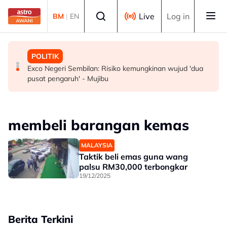
Skip to main content
Select language
Live
Log in
BM
|
EN
MALAYSIA
POLITIK
POLITIK
Pembantu rumah dipenjara empat tahun abai kanak-
RCI Tabung Haji: 'Jika tidak boleh sanggah fakta, jangan
Exco Negeri Sembilan: Risiko kemungkinan wujud 'dua
kanak di kolam renang hingga lemas
main sentimen rakyat' - AMK
pusat pengaruh' - Mujibu
membeli barangan kemas
MALAYSIA
Taktik beli emas guna wang
palsu RM30,000 terbongkar
19/12/2025
Berita Terkini