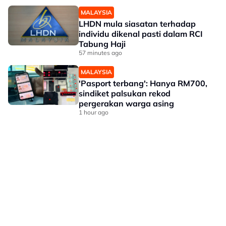
MALAYSIA
LHDN mula siasatan terhadap
individu dikenal pasti dalam RCI
Tabung Haji
57 minutes ago
MALAYSIA
'Pasport terbang': Hanya RM700,
sindiket palsukan rekod
pergerakan warga asing
1 hour ago