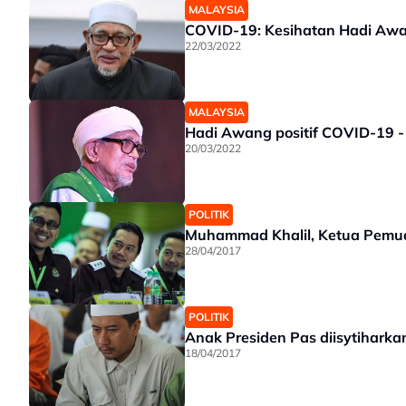
MALAYSIA
COVID-19: Kesihatan Hadi Awa
22/03/2022
MALAYSIA
Hadi Awang positif COVID-19 
20/03/2022
POLITIK
Muhammad Khalil, Ketua Pemu
28/04/2017
POLITIK
Anak Presiden Pas diisytihar
18/04/2017