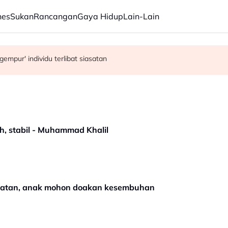
nes
Sukan
Rancangan
Gaya Hidup
Lain-Lain
an parti Melayu - Asyraf Wajdi
 Haji disiasat tuntas tanpa kompromi - PM Anwar
mpur' individu terlibat siasatan
h, stabil - Muhammad Khalil
watan, anak mohon doakan kesembuhan