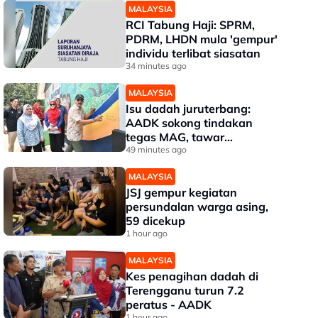
MALAYSIA
RCI Tabung Haji: SPRM,
PDRM, LHDN mula 'gempur'
individu terlibat siasatan
34 minutes ago
MALAYSIA
Isu dadah juruterbang:
AADK sokong tindakan
tegas MAG, tawar
kepakaran pemeriksaan
49 minutes ago
ketat
MALAYSIA
JSJ gempur kegiatan
persundalan warga asing,
59 dicekup
1 hour ago
MALAYSIA
Kes penagihan dadah di
Terengganu turun 7.2
peratus - AADK
1 hour ago