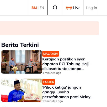
Select language
Live
Log in
BM
|
EN
Berita Terkini
MALAYSIA
Kerajaan pastikan syor,
dapatan RCI Tabung Haji
disiasat tuntas tanpa
kompromi - PM Anwar
4 minutes ago
POLITIK
'Pihak ketiga' jangan
ganggu usaha
persefahaman parti Melayu
- Asyraf Wajdi
19 minutes ago