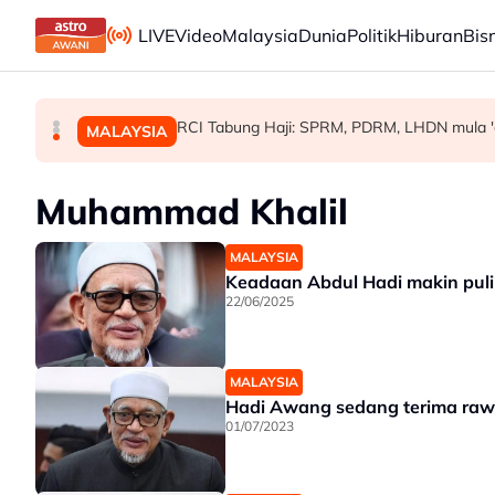
Skip to main content
LIVE
Video
Malaysia
Dunia
Politik
Hiburan
Bis
'Pihak ketiga' jangan ganggu usaha persefaham
Kerajaan pastikan syor, dapatan RCI Tabung
RCI Tabung Haji: SPRM, PDRM, LHDN mula 'ge
MALAYSIA
POLITIK
MALAYSIA
Muhammad Khalil
MALAYSIA
Keadaan Abdul Hadi makin puli
22/06/2025
MALAYSIA
Hadi Awang sedang terima ra
01/07/2023