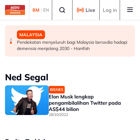
Skip to main content
Select language
Live
Log in
BM
|
EN
DUNIA
DUNIA
MALAYSIA
Kebakaran hutan di Gunung Bromo cecah 60 hektar,
Jerman naikkan anggaran kematian berkaitan haba
Pendekatan menyeluruh bagi Malaysia bersedia hadapi
sokongan udara digerakkan
kepada hampir 12,000
demensia menjelang 2030 - Hanifah
Ned Segal
BISNES
Elon Musk lengkap
pengambilalihan Twitter pada
AS$44 bilion
28/10/2022