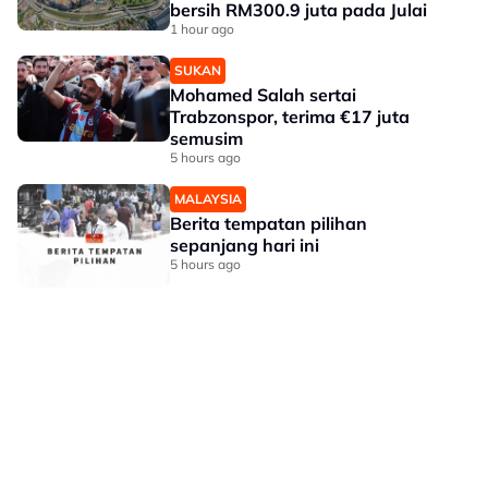
bersih RM300.9 juta pada Julai
1 hour ago
SUKAN
Mohamed Salah sertai
Trabzonspor, terima €17 juta
semusim
5 hours ago
MALAYSIA
Berita tempatan pilihan
sepanjang hari ini
5 hours ago