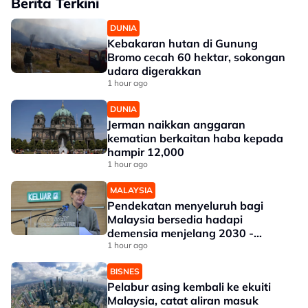
Berita Terkini
DUNIA
Kebakaran hutan di Gunung
Bromo cecah 60 hektar, sokongan
udara digerakkan
1 hour ago
DUNIA
Jerman naikkan anggaran
kematian berkaitan haba kepada
hampir 12,000
1 hour ago
MALAYSIA
Pendekatan menyeluruh bagi
Malaysia bersedia hadapi
demensia menjelang 2030 -
Hanifah
1 hour ago
BISNES
Pelabur asing kembali ke ekuiti
Malaysia, catat aliran masuk