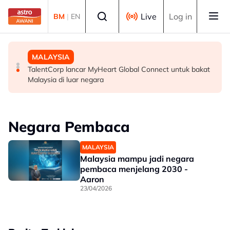
Skip to main content
Select language
Live
Log in
BM
|
EN
MALAYSIA
MALAYSIA
MALAYSIA
ICQS Bukit Kayu Hitam gempar beg disangka berisi
Belum sepenggal mentadbir, Anwar berjaya pacu
TalentCorp lancar MyHeart Global Connect untuk bakat
bom, dadah
Malaysia jadi 30 ekonomi terbesar dunia - Penganalisis
Malaysia di luar negara
Negara Pembaca
MALAYSIA
Malaysia mampu jadi negara
pembaca menjelang 2030 -
Aaron
23/04/2026