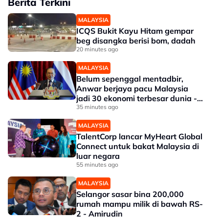
Berita Terkini
MALAYSIA
ICQS Bukit Kayu Hitam gempar
beg disangka berisi bom, dadah
20 minutes ago
MALAYSIA
Belum sepenggal mentadbir,
Anwar berjaya pacu Malaysia
jadi 30 ekonomi terbesar dunia -
Penganalisis
35 minutes ago
MALAYSIA
TalentCorp lancar MyHeart Global
Connect untuk bakat Malaysia di
luar negara
55 minutes ago
MALAYSIA
Selangor sasar bina 200,000
rumah mampu milik di bawah RS-
2 - Amirudin