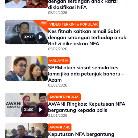
dengan serangan anak Rafizi
diklasifikasi NFA
05/02/2026
VIDEO TERKINI & POPULAR
Kes fitnah kaitkan Ismail Sabri
dengan serangan terhadap anak
02:33
Rafizi dikelaskan NFA
05/02/2026
MALAYSIA
SPRM akan siasat semula kes
lama jika ada petunjuk baharu -
Azam
03/02/2026
AWANI RINGKAS
AWANI Ringkas: Keputusan NFA
bergantung kepada polis
01:00
31/01/2026
AWANI 7:45
Keputusan NFA bergantung