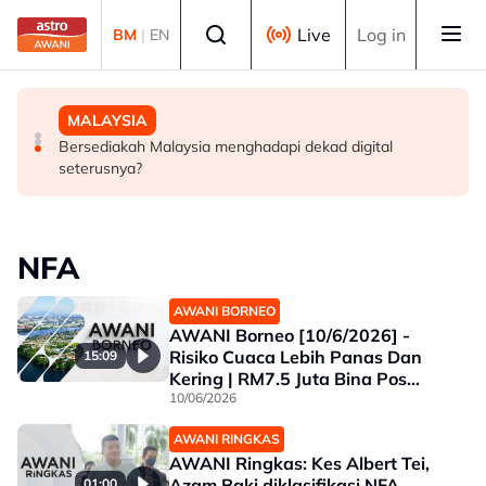
Skip to main content
Select language
Live
Log in
BM
|
EN
TEKNOLOGI
MALAYSIA
MALAYSIA
OpenAI teruskan pembangunan peranti AI walaupun
Lelaki mengaku bersalah guna kekerasan jenayah
Bersediakah Malaysia menghadapi dekad digital
disaman Apple
terhadap rakan sekerja wanita
seterusnya?
NFA
AWANI BORNEO
AWANI Borneo [10/6/2026] -
Risiko Cuaca Lebih Panas Dan
15:09
Kering | RM7.5 Juta Bina Pos
Kawalan Sempadan | Kes Aduan
10/06/2026
Albert Tei NFA
AWANI RINGKAS
AWANI Ringkas: Kes Albert Tei,
Azam Baki diklasifikasi NFA
01:00