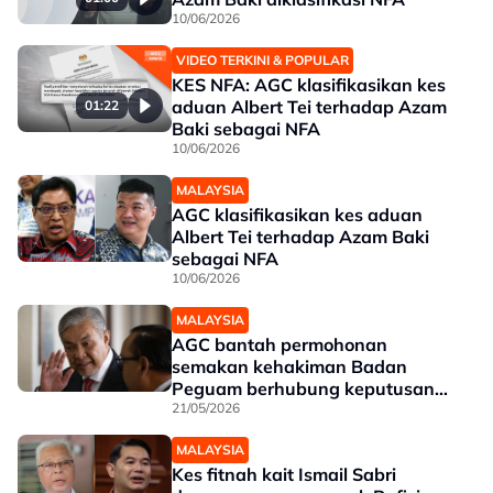
10/06/2026
VIDEO TERKINI & POPULAR
KES NFA: AGC klasifikasikan kes
aduan Albert Tei terhadap Azam
01:22
Baki sebagai NFA
10/06/2026
MALAYSIA
AGC klasifikasikan kes aduan
Albert Tei terhadap Azam Baki
sebagai NFA
10/06/2026
MALAYSIA
AGC bantah permohonan
semakan kehakiman Badan
Peguam berhubung keputusan
NFA kes Zahid
21/05/2026
MALAYSIA
Kes fitnah kait Ismail Sabri