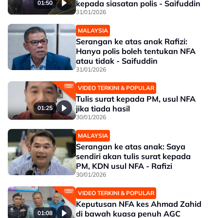
kepada siasatan polis - Saifuddin
01:50
31/01/2026
MALAYSIA
Serangan ke atas anak Rafizi:
Hanya polis boleh tentukan NFA
atau tidak - Saifuddin
31/01/2026
VIDEO TERKINI & POPULAR
Tulis surat kepada PM, usul NFA
jika tiada hasil
01:25
30/01/2026
MALAYSIA
Serangan ke atas anak: Saya
sendiri akan tulis surat kepada
PM, KDN usul NFA - Rafizi
30/01/2026
VIDEO TERKINI & POPULAR
Keputusan NFA kes Ahmad Zahid
di bawah kuasa penuh AGC
01:08