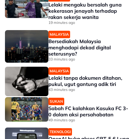
Lelaki mengaku bersalah guna
kekerasan jenayah terhadap
rakan sekerja wanita
19 minutes ago
MALAYSIA
Bersediakah Malaysia
menghadapi dekad digital
seterusnya?
33 minutes ago
MALAYSIA
Lelaki tanpa dokumen ditahan,
pukul, ugut gantung adik tiri
43 minutes ago
SUKAN
Sabah FC kalahkan Kasuka FC 3-
0 dalam aksi persahabatan
49 minutes ago
TEKNOLOGI
OpenAI buka akses GPT-5.6 Luna