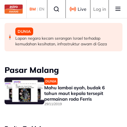
Skip to main content
Select language
Live
Log in
BM
|
EN
MALAYSIA
MALAYSIA
DUNIA
Transformasi organisasi bermula dengan pekerja, bukan
Takut bersuara boleh jejas usaha banteras rasuah -
Lapan negara kecam serangan Israel terhadap
ukuran prestasi
Syed Ahmad Idid
kemudahan kesihatan, infrastruktur awam di Gaza
Pasar Malang
DUNIA
Mahu lambai ayah, budak 6
tahun maut kepala tersepit
permainan roda Ferris
29/11/2019