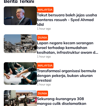
Berita Terkini
MALAYSIA
Takut bersuara boleh jejas usaha
banteras rasuah - Syed Ahmad
Idid
1 hour ago
DUNIA
Lapan negara kecam serangan
Israel terhadap kemudahan
kesihatan, infrastruktur awam di
Gaza
1 hour ago
MALAYSIA
Transformasi organisasi bermula
dengan pekerja, bukan ukuran
prestasi
1 hour ago
DUNIA
Sekurang-kurangnya 308
mangsa culik diselamatkan