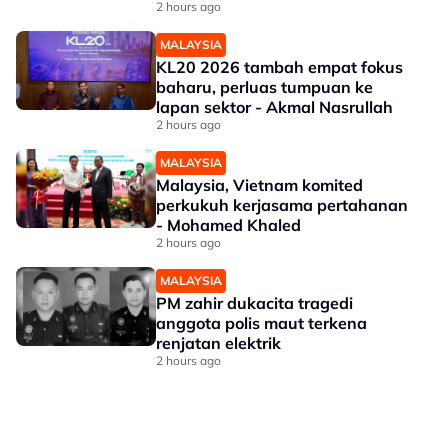
2 hours ago
MALAYSIA
KL20 2026 tambah empat fokus
baharu, perluas tumpuan ke
lapan sektor - Akmal Nasrullah
2 hours ago
MALAYSIA
Malaysia, Vietnam komited
perkukuh kerjasama pertahanan
- Mohamed Khaled
2 hours ago
MALAYSIA
PM zahir dukacita tragedi
anggota polis maut terkena
renjatan elektrik
2 hours ago