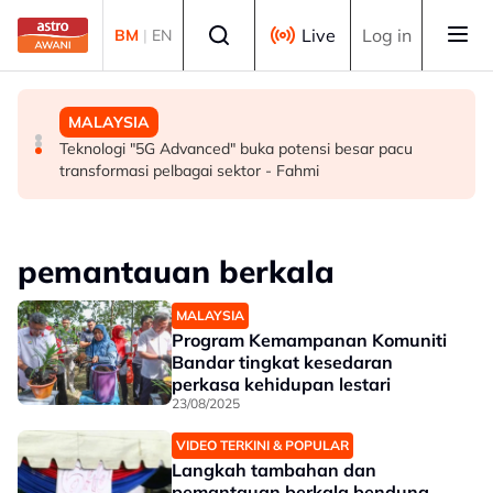
Skip to main content
Select language
Live
Log in
BM
|
EN
SUKAN
MALAYSIA
MALAYSIA
Mohamed Salah sertai Trabzonspor, terima €17 juta
Berita tempatan pilihan sepanjang hari ini
Teknologi "5G Advanced" buka potensi besar pacu
semusim
transformasi pelbagai sektor - Fahmi
pemantauan berkala
MALAYSIA
Program Kemampanan Komuniti
Bandar tingkat kesedaran
perkasa kehidupan lestari
23/08/2025
VIDEO TERKINI & POPULAR
Langkah tambahan dan
pemantauan berkala bendung