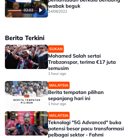
wabak beguk
02:02
14/08/2022
Berita Terkini
SUKAN
Mohamed Salah sertai
Trabzonspor, terima €17 juta
semusim
1 hour ago
MALAYSIA
Berita tempatan pilihan
sepanjang hari ini
1 hour ago
MALAYSIA
Teknologi "5G Advanced" buka
potensi besar pacu transformasi
pelbagai sektor - Fahmi