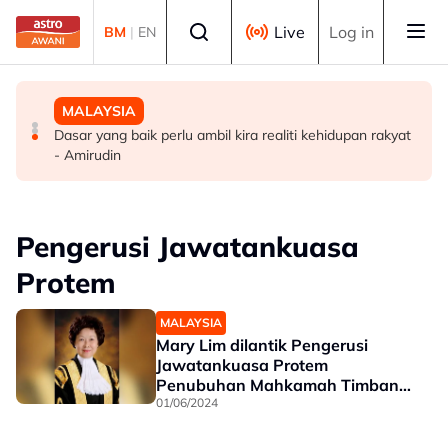
Skip to main content
Select language
Live
Log in
BM
|
EN
MALAYSIA
MALAYSIA
MALAYSIA
KDNK sektor komoditi meningkat kepada RM19.65 bilion
Sudah tiba masa gubal Akta CDF, hentikan politik ‘carrot
Dasar yang baik perlu ambil kira realiti kehidupan rakyat
pada suku pertama 2026 - Noraini
and stick’ - Penganalisis
- Amirudin
Pengerusi Jawatankuasa
Protem
MALAYSIA
Mary Lim dilantik Pengerusi
Jawatankuasa Protem
Penubuhan Mahkamah Timbang
Tara AIAC
01/06/2024