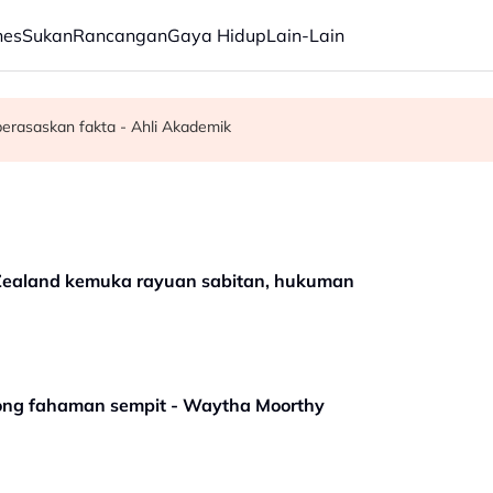
nes
Sukan
Rancangan
Gaya Hidup
Lain-Lain
usi pasukan petugas strategik TVET 2.0
 pedang samurai di Mukah
 berasaskan fakta - Ahli Akademik
Zealand kemuka rayuan sabitan, hukuman
ng fahaman sempit - Waytha Moorthy