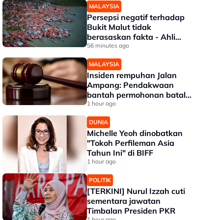
MALAYSIA
Persepsi negatif terhadap
Bukit Malut tidak
berasaskan fakta - Ahli
Akademik
56 minutes ago
MALAYSIA
Insiden rempuhan Jalan
Ampang: Pendakwaan
bantah permohonan batal
pertuduhan bunuh
1 hour ago
DUNIA
Michelle Yeoh dinobatkan
"Tokoh Perfileman Asia
Tahun Ini" di BIFF
1 hour ago
POLITIK
[TERKINI] Nurul Izzah cuti
sementara jawatan
Timbalan Presiden PKR
1 hour ago