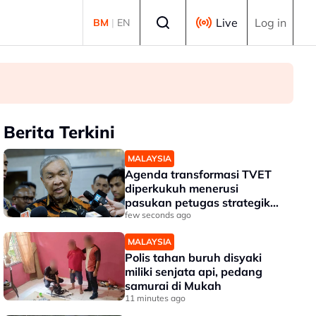
Select language
Live
Log in
BM
|
EN
Berita Terkini
MALAYSIA
Agenda transformasi TVET
diperkukuh menerusi
pasukan petugas strategik
TVET 2.0
few seconds ago
MALAYSIA
Polis tahan buruh disyaki
miliki senjata api, pedang
samurai di Mukah
11 minutes ago