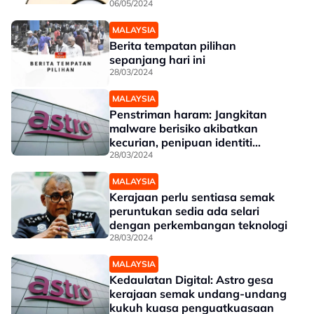
06/05/2024
MALAYSIA
Berita tempatan pilihan
sepanjang hari ini
28/03/2024
MALAYSIA
Penstriman haram: Jangkitan
malware berisiko akibatkan
kecurian, penipuan identiti
pengguna
28/03/2024
MALAYSIA
Kerajaan perlu sentiasa semak
peruntukan sedia ada selari
dengan perkembangan teknologi
28/03/2024
MALAYSIA
Kedaulatan Digital: Astro gesa
kerajaan semak undang-undang
kukuh kuasa penguatkuasaan