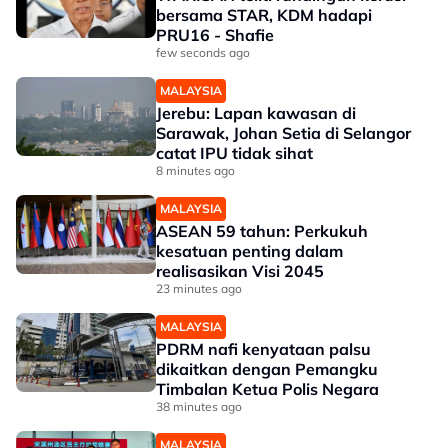
bersama STAR, KDM hadapi
PRU16 - Shafie
few seconds ago
MALAYSIA
Jerebu: Lapan kawasan di
Sarawak, Johan Setia di Selangor
catat IPU tidak sihat
8 minutes ago
MALAYSIA
ASEAN 59 tahun: Perkukuh
kesatuan penting dalam
realisasikan Visi 2045
23 minutes ago
MALAYSIA
PDRM nafi kenyataan palsu
dikaitkan dengan Pemangku
Timbalan Ketua Polis Negara
38 minutes ago
MALAYSIA