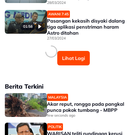
28/03/2024
AWANI 7:45
Pasangan kekasih disyaki dalang
tiga aplikasi penstriman haram
01:58
Astro ditahan
27/03/2024
Lihat Lagi
Berita Terkini
MALAYSIA
Akar reput, rongga pada pangkal
punca pokok tumbang - MBPP
few seconds ago
POLITIK
WARISAN teliti rundingan kerusi