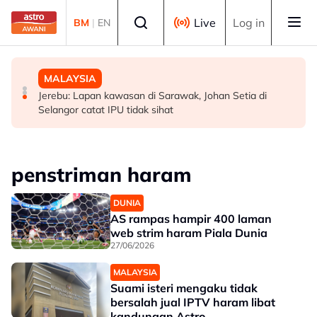
Skip to main content
Select language
Live
Log in
BM
|
EN
MALAYSIA
POLITIK
MALAYSIA
Akar reput, rongga pada pangkal punca pokok tumbang
WARISAN teliti rundingan kerusi bersama STAR, KDM
Jerebu: Lapan kawasan di Sarawak, Johan Setia di
- MBPP
hadapi PRU16 - Shafie
Selangor catat IPU tidak sihat
penstriman haram
DUNIA
AS rampas hampir 400 laman
web strim haram Piala Dunia
27/06/2026
MALAYSIA
Suami isteri mengaku tidak
bersalah jual IPTV haram libat
kandungan Astro