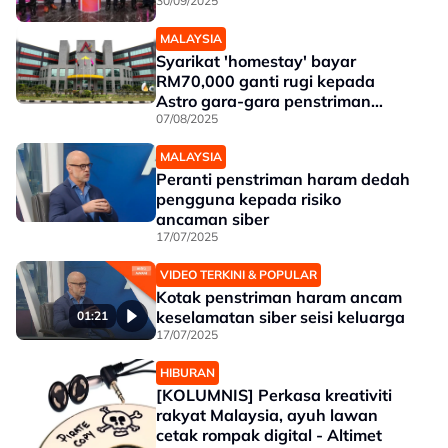
30/09/2025
MALAYSIA
Syarikat 'homestay' bayar
RM70,000 ganti rugi kepada
Astro gara-gara penstriman
haram
07/08/2025
MALAYSIA
Peranti penstriman haram dedah
pengguna kepada risiko
ancaman siber
17/07/2025
VIDEO TERKINI & POPULAR
Kotak penstriman haram ancam
keselamatan siber seisi keluarga
01:21
17/07/2025
HIBURAN
[KOLUMNIS] Perkasa kreativiti
rakyat Malaysia, ayuh lawan
cetak rompak digital - Altimet