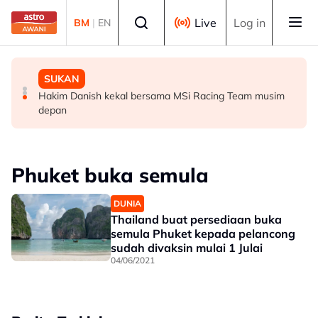
Skip to main content
Select language
Live
Log in
BM
|
EN
SUKAN
DUNIA
SUKAN
Aliff Rakib hadiah rumah RM1 juta kepada ibu bapa
Syarikat Minyak Nasional Abu Dhabi terkena serangan
Hakim Danish kekal bersama MSi Racing Team musim
peluru berpandu di Selat Hormuz
depan
Phuket buka semula
DUNIA
Thailand buat persediaan buka
semula Phuket kepada pelancong
sudah divaksin mulai 1 Julai
04/06/2021