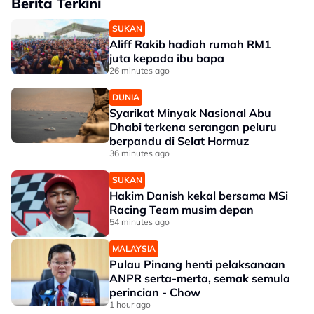
Berita Terkini
SUKAN
Aliff Rakib hadiah rumah RM1
juta kepada ibu bapa
26 minutes ago
DUNIA
Syarikat Minyak Nasional Abu
Dhabi terkena serangan peluru
berpandu di Selat Hormuz
36 minutes ago
SUKAN
Hakim Danish kekal bersama MSi
Racing Team musim depan
54 minutes ago
MALAYSIA
Pulau Pinang henti pelaksanaan
ANPR serta-merta, semak semula
perincian - Chow
1 hour ago