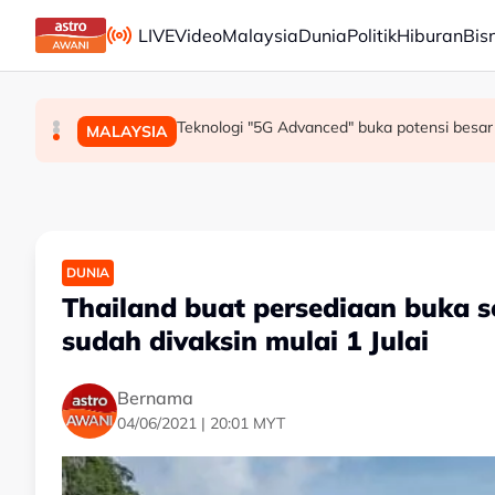
Skip to main content
LIVE
Video
Malaysia
Dunia
Politik
Hiburan
Bis
Mohamed Salah sertai Trabzonspor, terima €17 
Berita tempatan pilihan sepanjang hari ini
Teknologi "5G Advanced" buka potensi besar 
SUKAN
MALAYSIA
MALAYSIA
DUNIA
Thailand buat persediaan buka 
sudah divaksin mulai 1 Julai
Bernama
04/06/2021 | 20:01 MYT