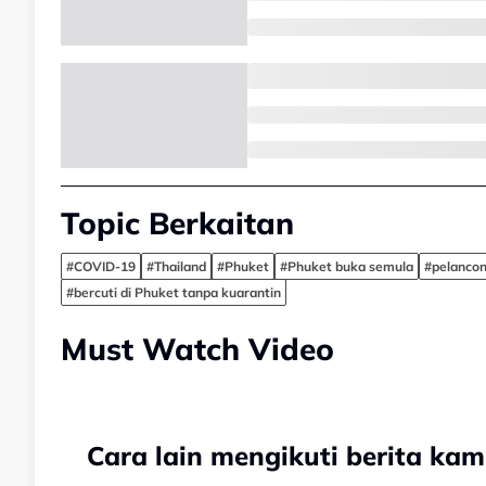
Topic Berkaitan
#COVID-19
#Thailand
#Phuket
#Phuket buka semula
#pelancon
#bercuti di Phuket tanpa kuarantin
Must Watch Video
Cara lain mengikuti berita kam