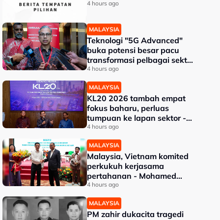
4 hours ago
MALAYSIA
Teknologi "5G Advanced"
buka potensi besar pacu
transformasi pelbagai sektor
- Fahmi
4 hours ago
MALAYSIA
KL20 2026 tambah empat
fokus baharu, perluas
tumpuan ke lapan sektor -
Akmal Nasrullah
4 hours ago
MALAYSIA
Malaysia, Vietnam komited
perkukuh kerjasama
pertahanan - Mohamed
Khaled
4 hours ago
MALAYSIA
PM zahir dukacita tragedi