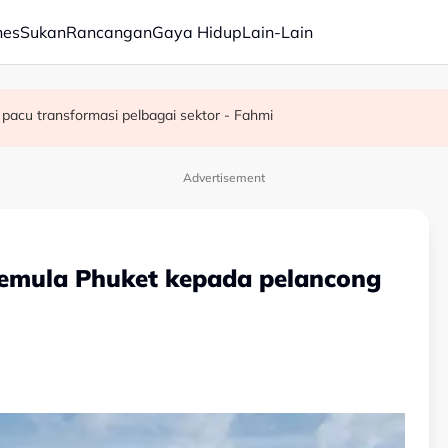
nes
Sukan
Rancangan
Gaya Hidup
Lain-Lain
juta semusim
pacu transformasi pelbagai sektor - Fahmi
Advertisement
semula Phuket kepada pelancong