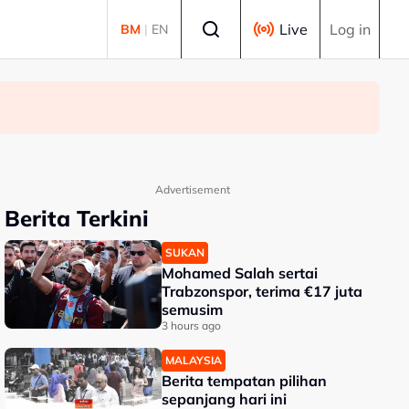
Select language
Live
Log in
BM
|
EN
Advertisement
Berita Terkini
SUKAN
Mohamed Salah sertai
Trabzonspor, terima €17 juta
semusim
3 hours ago
MALAYSIA
Berita tempatan pilihan
sepanjang hari ini