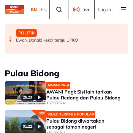
Skip to main content
Select language
Live
Log in
BM
|
EN
MALAYSIA
MALAYSIA
POLITIK
Dasar yang baik perlu ambil kira realiti kehidupan rakyat
Sudah tiba masa gubal Akta CDF, hentikan politik ‘carrot
Ewon, Donald kekal teraju UPKO
- Amirudin
and stick’ - Penganalisis
Pulau Bidong
AWANI PAGI
AWANI Pagi: Sisi lain tarikan
Pulau Redang dan Pulau Bidong
25:23
15/09/2024
VIDEO TERKINI & POPULAR
Pulau Bidong diwartakan
sebagai taman negeri
01:22
21/05/2023