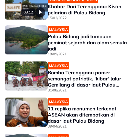
Khabar Dari Terengganu: Kisah
pelarian di Pulau Bidong
03:12
15/03/2022
MALAYSIA
Pulau Bidong jadi tumpuan
peminat sejarah dan alam semula
jadi
19/09/2021
MALAYSIA
Bomba Terengganu pamer
semangat patriotik, 'kibar' Jalur
Gemilang di dasar laut Pulau
Bidong
31/08/2021
MALAYSIA
11 replika monumen terkenal
ASEAN akan ditempatkan di
dasar laut Pulau Bidong
09/04/2021