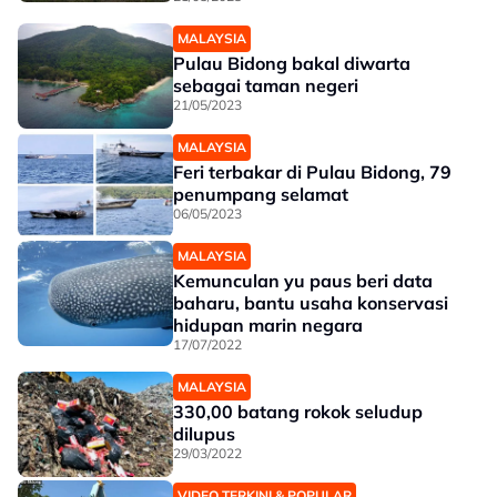
MALAYSIA
Pulau Bidong bakal diwarta
sebagai taman negeri
21/05/2023
MALAYSIA
Feri terbakar di Pulau Bidong, 79
penumpang selamat
06/05/2023
MALAYSIA
Kemunculan yu paus beri data
baharu, bantu usaha konservasi
hidupan marin negara
17/07/2022
MALAYSIA
330,00 batang rokok seludup
dilupus
29/03/2022
VIDEO TERKINI & POPULAR