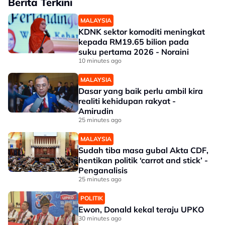
Berita Terkini
MALAYSIA
KDNK sektor komoditi meningkat
kepada RM19.65 bilion pada
suku pertama 2026 - Noraini
10 minutes ago
MALAYSIA
Dasar yang baik perlu ambil kira
realiti kehidupan rakyat -
Amirudin
25 minutes ago
MALAYSIA
Sudah tiba masa gubal Akta CDF,
hentikan politik ‘carrot and stick’ -
Penganalisis
25 minutes ago
POLITIK
Ewon, Donald kekal teraju UPKO
30 minutes ago