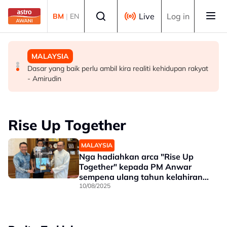
Skip to main content
Select language
Live
Log in
BM
|
EN
MALAYSIA
MALAYSIA
MALAYSIA
KDNK sektor komoditi meningkat kepada RM19.65 bilion
Sudah tiba masa gubal Akta CDF, hentikan politik ‘carrot
Dasar yang baik perlu ambil kira realiti kehidupan rakyat
pada suku pertama 2026 - Noraini
and stick’ - Penganalisis
- Amirudin
Rise Up Together
MALAYSIA
Nga hadiahkan arca "Rise Up
Together" kepada PM Anwar
sempena ulang tahun kelahiran
ke-78
10/08/2025