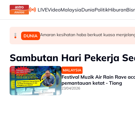
Skip to main content
LIVE
Video
Malaysia
Dunia
Politik
Hiburan
Bis
Amaran kesihatan haba berkuat kuasa menjelan
PH Pulau Pinang kekalkan exco BN dalam penta
Enam individu direman seminggu bantu siasata
MALAYSIA
POLITIK
DUNIA
Sambutan Hari Pekerja Se
MALAYSIA
Festival Muzik Air Rain Rave ac
pemantauan ketat - Tiong
23/04/2026