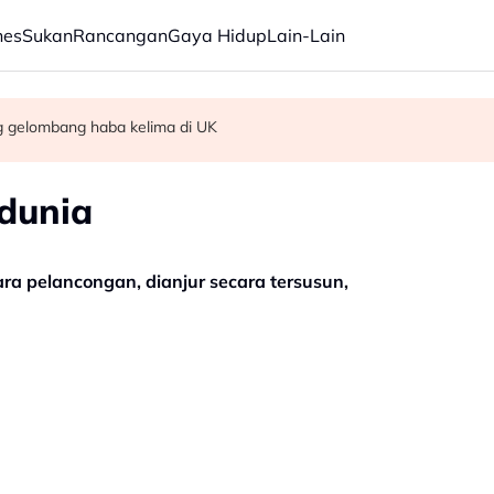
nes
Sukan
Rancangan
Gaya Hidup
Lain-Lain
g gelombang haba kelima di UK
dbiran negeri
n kes culik di Alor Setar
dunia
ara pelancongan, dianjur secara tersusun,