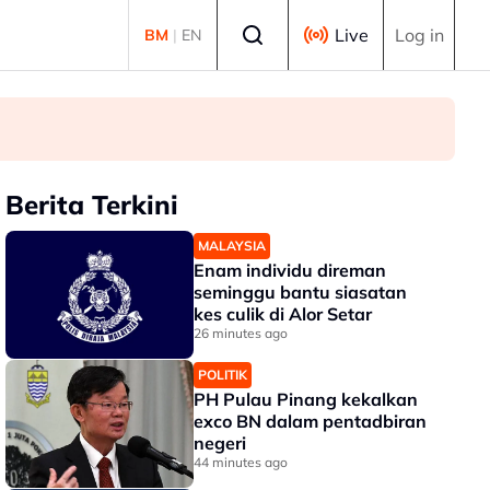
Select language
Live
Log in
BM
|
EN
Berita Terkini
MALAYSIA
Enam individu direman
seminggu bantu siasatan
kes culik di Alor Setar
26 minutes ago
POLITIK
PH Pulau Pinang kekalkan
exco BN dalam pentadbiran
negeri
44 minutes ago