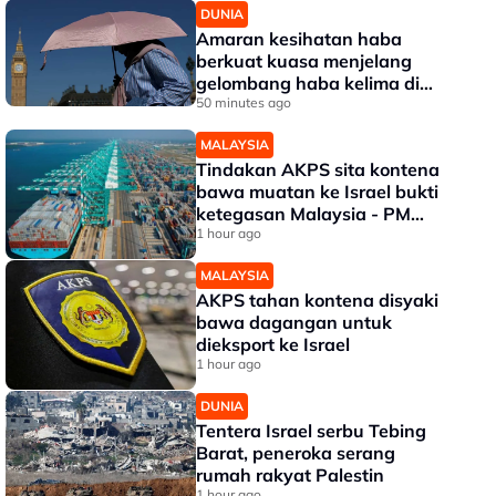
DUNIA
Amaran kesihatan haba
berkuat kuasa menjelang
gelombang haba kelima di
UK
50 minutes ago
MALAYSIA
Tindakan AKPS sita kontena
bawa muatan ke Israel bukti
ketegasan Malaysia - PM
Anwar
1 hour ago
MALAYSIA
AKPS tahan kontena disyaki
bawa dagangan untuk
dieksport ke Israel
1 hour ago
DUNIA
Tentera Israel serbu Tebing
Barat, peneroka serang
rumah rakyat Palestin
1 hour ago