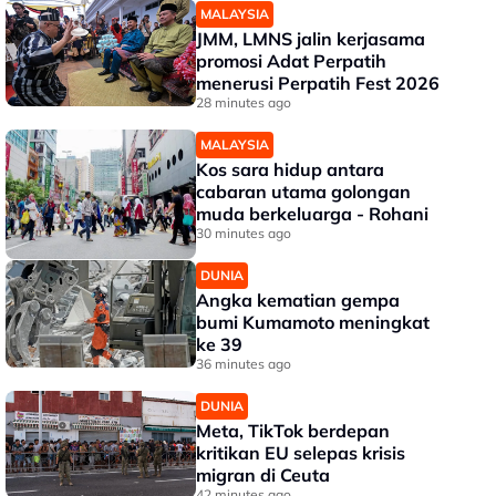
MALAYSIA
JMM, LMNS jalin kerjasama
promosi Adat Perpatih
menerusi Perpatih Fest 2026
28 minutes ago
MALAYSIA
Kos sara hidup antara
cabaran utama golongan
muda berkeluarga - Rohani
30 minutes ago
DUNIA
Angka kematian gempa
bumi Kumamoto meningkat
ke 39
36 minutes ago
DUNIA
Meta, TikTok berdepan
kritikan EU selepas krisis
migran di Ceuta
42 minutes ago