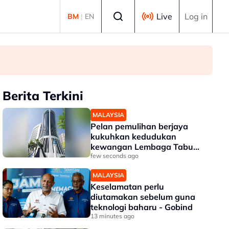
Select language
Live
Log in
BM
|
EN
Berita Terkini
MALAYSIA
Pelan pemulihan berjaya
kukuhkan kedudukan
kewangan Lembaga Tabung
Haji
few seconds ago
MALAYSIA
Keselamatan perlu
diutamakan sebelum guna
teknologi baharu - Gobind
13 minutes ago