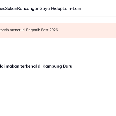
nes
Sukan
Rancangan
Gaya Hidup
Lain-Lain
an kewangan Lembaga Tabung Haji
 teknologi baharu - Gobind
patih menerusi Perpatih Fest 2026
edai makan terkenal di Kampung Baru