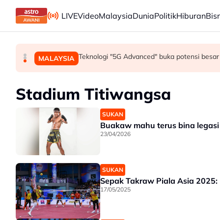
Skip to main content
LIVE
Video
Malaysia
Dunia
Politik
Hiburan
Bis
Mohamed Salah sertai Trabzonspor, terima €17 
Berita tempatan pilihan sepanjang hari ini
Teknologi "5G Advanced" buka potensi besar 
SUKAN
MALAYSIA
MALAYSIA
Stadium Titiwangsa
SUKAN
Buakaw mahu terus bina legasi
23/04/2026
SUKAN
Sepak Takraw Piala Asia 2025:
17/05/2025