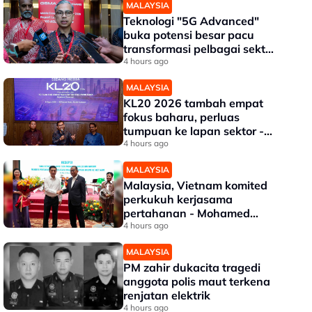
MALAYSIA
Teknologi "5G Advanced"
buka potensi besar pacu
transformasi pelbagai sektor
- Fahmi
4 hours ago
MALAYSIA
KL20 2026 tambah empat
fokus baharu, perluas
tumpuan ke lapan sektor -
Akmal Nasrullah
4 hours ago
MALAYSIA
Malaysia, Vietnam komited
perkukuh kerjasama
pertahanan - Mohamed
Khaled
4 hours ago
MALAYSIA
PM zahir dukacita tragedi
anggota polis maut terkena
renjatan elektrik
4 hours ago