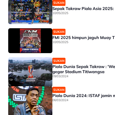
SUKAN
Sepak Takraw Piala Asia 2025:
10/05/2025
SUKAN
FMI 2025 himpun jaguh Muay T
10/05/2025
SUKAN
Piala Dunia Sepak Takraw : 'We
gegar Stadium Titiwangsa
09/03/2024
SUKAN
Piala Dunia 2024: ISTAF jamin 
06/03/2024