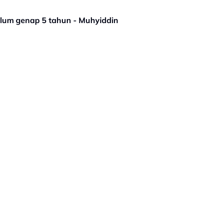
lum genap 5 tahun - Muhyiddin
UNAAN
IKLAN BERSAMA KAMI
PELABUR