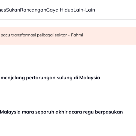
nes
Sukan
Rancangan
Gaya Hidup
Lain-Lain
juta semusim
pacu transformasi pelbagai sektor - Fahmi
 menjelang pertarungan sulung di Malaysia
 Malaysia mara separuh akhir acara regu berpasukan