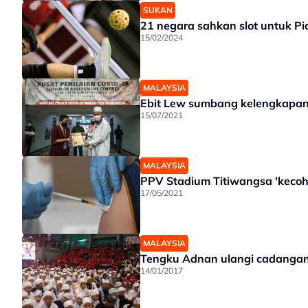
SUKAN
21 negara sahkan slot untuk P
15/02/2024
MALAYSIA
Ebit Lew sumbang kelengkapan
15/07/2021
MALAYSIA
PPV Stadium Titiwangsa 'kecoh
17/05/2021
MALAYSIA
Tengku Adnan ulangi cadangan
14/01/2017