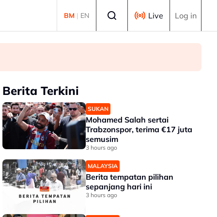
Select language
Live
Log in
BM
|
EN
Berita Terkini
SUKAN
Mohamed Salah sertai
Trabzonspor, terima €17 juta
semusim
3 hours ago
MALAYSIA
Berita tempatan pilihan
sepanjang hari ini
3 hours ago