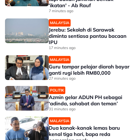
'ikatan' - Ab Rauf
7 minutes ago
MALAYSIA
Jerebu: Sekolah di Sarawak
diminta sentiasa pantau bacaan
IPU
17 minutes ago
MALAYSIA
Guru tampar pelajar diarah bayar
ganti rugi lebih RM80,000
27 minutes ago
POLITIK
Azmin gelar ADUN PH sebagai
‘adinda, sahabat dan teman’
31 minutes ago
MALAYSIA
Dua kanak-kanak lemas baru
kenal tiga hari, bapa reda