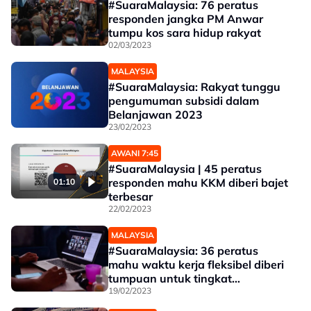
#SuaraMalaysia: 76 peratus
responden jangka PM Anwar
tumpu kos sara hidup rakyat
02/03/2023
MALAYSIA
#SuaraMalaysia: Rakyat tunggu
pengumuman subsidi dalam
Belanjawan 2023
23/02/2023
AWANI 7:45
#SuaraMalaysia | 45 peratus
responden mahu KKM diberi bajet
01:10
terbesar
22/02/2023
MALAYSIA
#SuaraMalaysia: 36 peratus
mahu waktu kerja fleksibel diberi
tumpuan untuk tingkat
produktiviti
19/02/2023