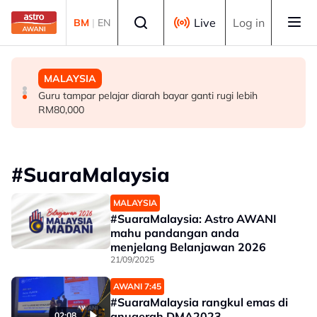
Skip to main content
Select language
Live
Log in
BM
|
EN
POLITIK
MALAYSIA
MALAYSIA
PRN Melaka: BN sedia berunding, tapi bukan jaminan
Jerebu: Sekolah di Sarawak diminta sentiasa pantau
Guru tampar pelajar diarah bayar ganti rugi lebih
bentuk 'ikatan' - Ab Rauf
bacaan IPU
RM80,000
#SuaraMalaysia
MALAYSIA
#SuaraMalaysia: Astro AWANI
mahu pandangan anda
menjelang Belanjawan 2026
21/09/2025
AWANI 7:45
#SuaraMalaysia rangkul emas di
anugerah DMA2023
02:08