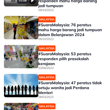
responden mahu harga barang
01:08
jadi tumpuan
09/10/2023
MALAYSIA
#SuaraMalaysia: 76 peratus
mahu harga barang jadi tumpuan
dalam Belanjawan 2024
09/10/2023
MALAYSIA
#SuaraMalaysia: 53 peratus
responden pilih prasekolah
kerajaan
03/06/2023
MALAYSIA
#SuaraMalaysia: 47 peratus tidak
setuju wanita jadi Perdana
Menteri
08/03/2023
MALAYSIA