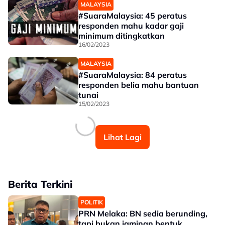
MALAYSIA
#SuaraMalaysia: 45 peratus
responden mahu kadar gaji
minimum ditingkatkan
16/02/2023
MALAYSIA
#SuaraMalaysia: 84 peratus
responden belia mahu bantuan
tunai
15/02/2023
Lihat Lagi
Berita Terkini
POLITIK
PRN Melaka: BN sedia berunding,
tapi bukan jaminan bentuk