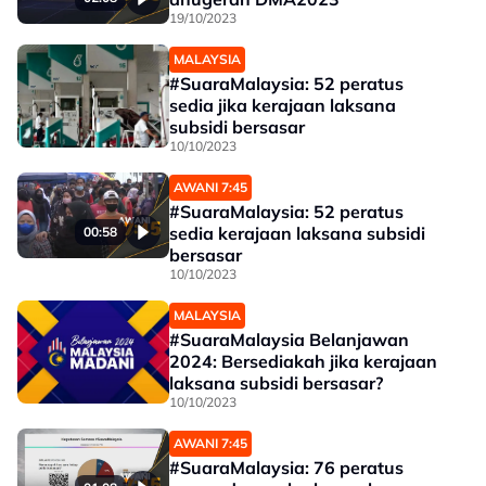
19/10/2023
MALAYSIA
#SuaraMalaysia: 52 peratus
sedia jika kerajaan laksana
subsidi bersasar
10/10/2023
AWANI 7:45
#SuaraMalaysia: 52 peratus
sedia kerajaan laksana subsidi
00:58
bersasar
10/10/2023
MALAYSIA
#SuaraMalaysia Belanjawan
2024: Bersediakah jika kerajaan
laksana subsidi bersasar?
10/10/2023
AWANI 7:45
#SuaraMalaysia: 76 peratus