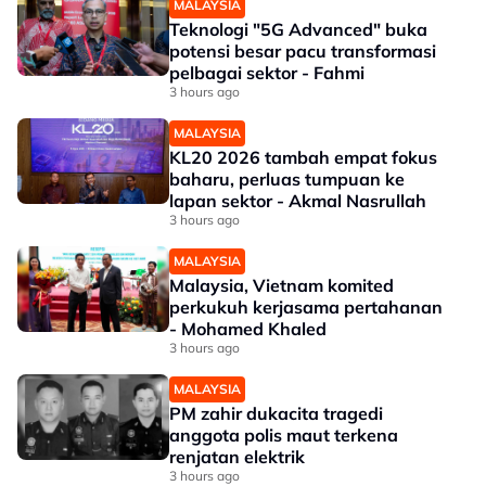
MALAYSIA
Teknologi "5G Advanced" buka
potensi besar pacu transformasi
pelbagai sektor - Fahmi
3 hours ago
MALAYSIA
KL20 2026 tambah empat fokus
baharu, perluas tumpuan ke
lapan sektor - Akmal Nasrullah
3 hours ago
MALAYSIA
Malaysia, Vietnam komited
perkukuh kerjasama pertahanan
- Mohamed Khaled
3 hours ago
MALAYSIA
PM zahir dukacita tragedi
anggota polis maut terkena
renjatan elektrik
3 hours ago