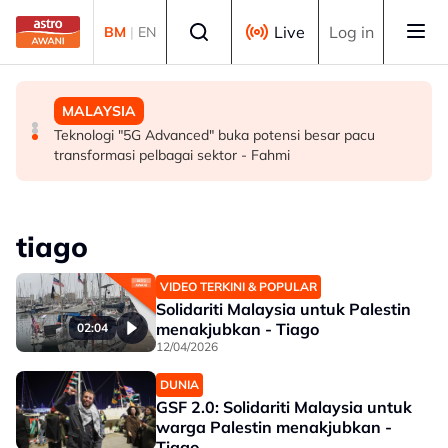
Skip to main content
Select language
Live
Log in
BM
|
EN
SUKAN
MALAYSIA
MALAYSIA
Mohamed Salah sertai Trabzonspor, terima €17 juta
Berita tempatan pilihan sepanjang hari ini
Teknologi "5G Advanced" buka potensi besar pacu
semusim
transformasi pelbagai sektor - Fahmi
tiago
VIDEO TERKINI & POPULAR
Solidariti Malaysia untuk Palestin
menakjubkan - Tiago
02:04
12/04/2026
DUNIA
GSF 2.0: Solidariti Malaysia untuk
warga Palestin menakjubkan -
Tiago