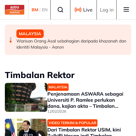
Skip to main content
Select language
Live
Log in
BM
|
EN
MALAYSIA
MALAYSIA
MALAYSIA
Kerajaan sasar bina 1,000 Taman Rekreasi MADANI
Calon terpilih PLKN 3.0 Siri 4 dimaklumkan melalui SMS,
Warisan Orang Asal sebahagian daripada khazanah dan
menjelang 2035
semakan bermula esok
identiti Malaysia - Aaron
Timbalan Rektor
MALAYSIA
Penjenamaan ASWARA sebagai
Universiti P. Ramlee perlukan
dana, kajian akta – Timbalan
Rektor
12/02/2026
VIDEO TERKINI & POPULAR
Dari Timbalan Rektor USIM, kini
Zulkifli Hasan jadi Timbalan
00:23