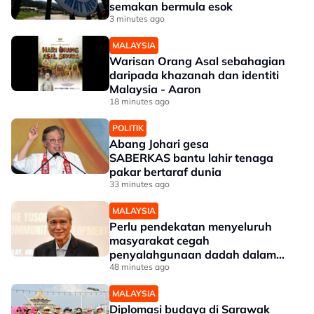
semakan bermula esok
3 minutes ago
MALAYSIA
Warisan Orang Asal sebahagian
daripada khazanah dan identiti
Malaysia - Aaron
18 minutes ago
POLITIK
Abang Johari gesa
SABERKAS bantu lahir tenaga
pakar bertaraf dunia
33 minutes ago
MALAYSIA
Perlu pendekatan menyeluruh
masyarakat cegah
penyalahgunaan dadah dalam
kalangan kanak-kanak - Lee Lam
48 minutes ago
Thye
MALAYSIA
Diplomasi budaya di Sarawak